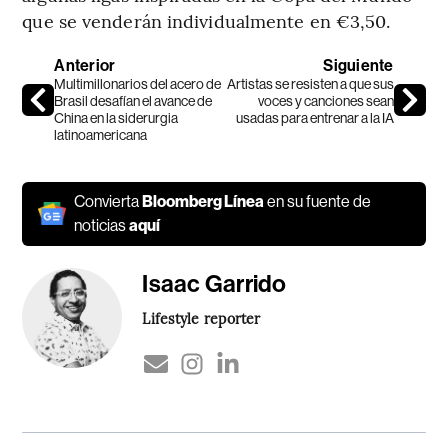
que se venderán individualmente en €3,50.
Anterior
Siguiente
Multimillonarios del acero de
Artistas se resisten a que sus
Brasil desafían el avance de
voces y canciones sean
China en la siderurgia
usadas para entrenar a la IA
latinoamericana
Convierta
Bloomberg Línea
en su fuente de
noticias
aquí
Isaac Garrido
Lifestyle reporter