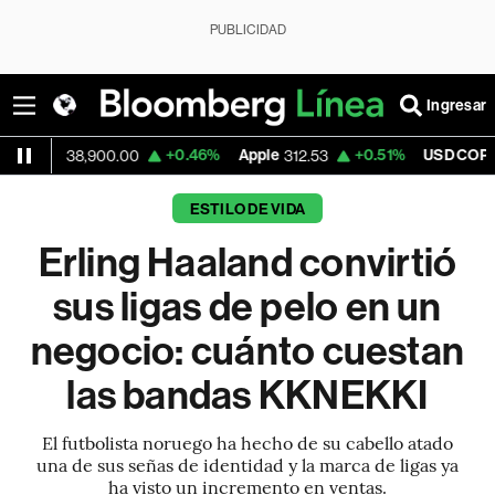
PUBLICIDAD
Ingresar
+0.46%
Apple
+0.51%
USD COP
38,900.00
312.53
3,159.39
ESTILO DE VIDA
Erling Haaland convirtió
sus ligas de pelo en un
negocio: cuánto cuestan
las bandas KKNEKKI
El futbolista noruego ha hecho de su cabello atado
una de sus señas de identidad y la marca de ligas ya
ha visto un incremento en ventas.