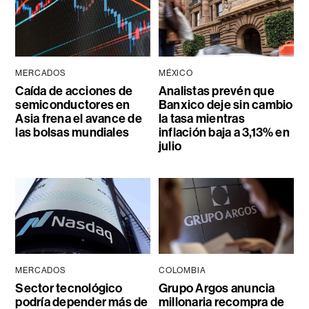
MERCADOS
MÉXICO
Caída de acciones de
Analistas prevén que
semiconductores en
Banxico deje sin cambio
Asia frena el avance de
la tasa mientras
las bolsas mundiales
inflación baja a 3,13% en
julio
MERCADOS
COLOMBIA
Sector tecnológico
Grupo Argos anuncia
podría depender más de
millonaria recompra de