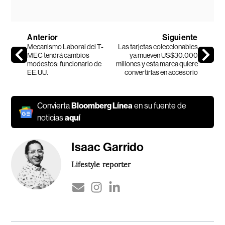
Anterior
Siguiente
Mecanismo Laboral del T-
Las tarjetas coleccionables
MEC tendrá cambios
ya mueven US$30.000
modestos: funcionario de
millones y esta marca quiere
EE.UU.
convertirlas en accesorio
Convierta
Bloomberg Línea
en su fuente de
noticias
aquí
Isaac Garrido
Lifestyle reporter