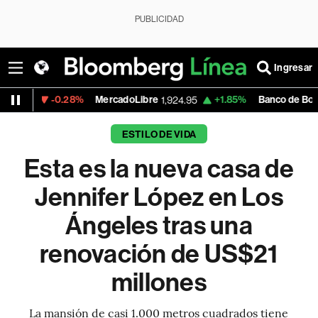
PUBLICIDAD
Ingresar
0.28%
MercadoLibre
+1.85%
Banco de Bogota
1,924.95
38,720.
ESTILO DE VIDA
Esta es la nueva casa de
Jennifer López en Los
Ángeles tras una
renovación de US$21
millones
La mansión de casi 1.000 metros cuadrados tiene