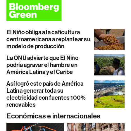
El Niño obliga a la caficultura
centroamericana a replantear su
modelo de producción
La ONU advierte que El Niño
podría agravar el hambre en
América Latina y el Caribe
Así logró este país de América
Latina generar toda su
electricidad con fuentes 100%
renovables
Económicas e internacionales