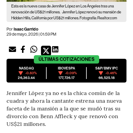
Esta es la nueva casa de Jennifer López en Los Ángeles tras una
renovación de US$21 millones.
Jennifer López renovó su mansión de
Hidden Hills, California por US$21 millones. Fotografía: Realtor.com
Por
Isaac Garrido
29 de mayo, 2026 | 01:59 PM
ÚLTIMAS
COTIZACIONES
NASDAQ
IBOVESPA
S&P/BMV IPC
-0.83%
-0.09%
-0.46%
26,363.44
177,726.17
66,525.18
Jennifer López ya no es la chica común de la
cuadra y ahora la cantante estrena una nueva
faceta de la mansión a la que se mudó tras su
divorcio con Benn Affleck y que renovó con
US$21 millones.