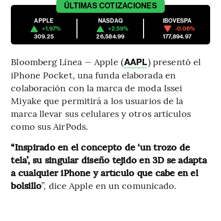
ÚLTIMAS
COTIZACIONES
APPLE
NASDAQ
IBOVESPA
+1.97%
+2.59%
-0.06%
309.25
26,584.99
177,894.97
Bloomberg Línea — Apple (
) presentó el
AAPL
iPhone Pocket, una funda elaborada en
colaboración con la marca de moda Issei
Miyake que permitirá a los usuarios de la
marca llevar sus celulares y otros artículos
como sus AirPods.
“Inspirado en el concepto de ‘un trozo de
tela’, su singular diseño tejido en 3D se adapta
a cualquier iPhone y artículo que cabe en el
bolsillo
”, dice Apple en un comunicado.