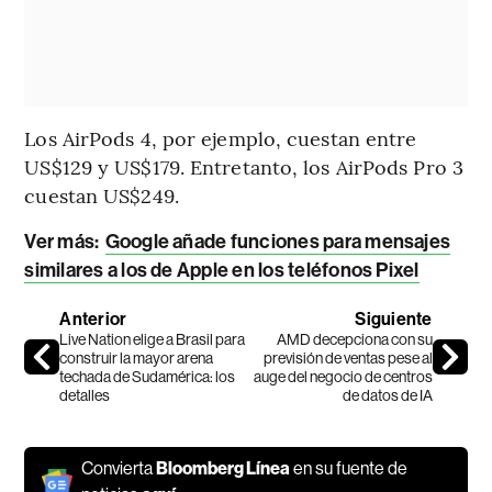
Los AirPods 4, por ejemplo, cuestan entre
US$129 y US$179. Entretanto, los AirPods Pro 3
cuestan US$249.
Ver más:
Google añade funciones para mensajes
similares a los de Apple en los teléfonos Pixel
Anterior
Siguiente
Live Nation elige a Brasil para
AMD decepciona con su
construir la mayor arena
previsión de ventas pese al
techada de Sudamérica: los
auge del negocio de centros
detalles
de datos de IA
Convierta
Bloomberg Línea
en su fuente de