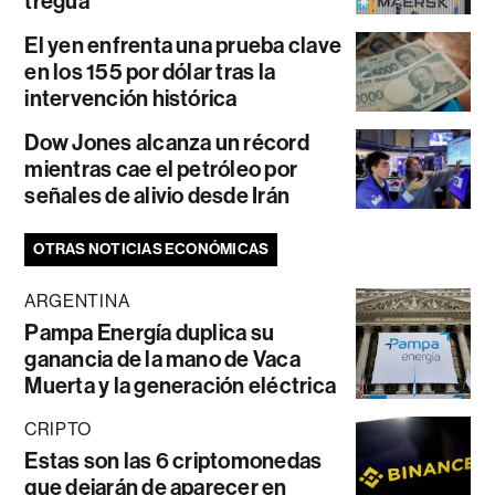
tregua
El yen enfrenta una prueba clave
en los 155 por dólar tras la
intervención histórica
Dow Jones alcanza un récord
mientras cae el petróleo por
señales de alivio desde Irán
OTRAS NOTICIAS ECONÓMICAS
ARGENTINA
Pampa Energía duplica su
ganancia de la mano de Vaca
Muerta y la generación eléctrica
CRIPTO
Estas son las 6 criptomonedas
que dejarán de aparecer en