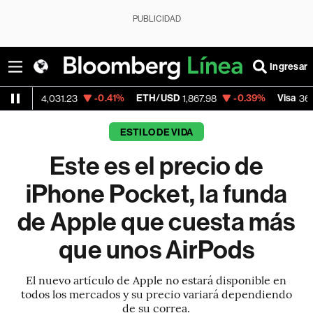
PUBLICIDAD
Ingresar
-0.41%
ETH/USD
-0.39%
Visa
+1
,031.23
1,867.98
369.59
ESTILO DE VIDA
Este es el precio de
iPhone Pocket, la funda
de Apple que cuesta más
que unos AirPods
El nuevo artículo de Apple no estará disponible en
todos los mercados y su precio variará dependiendo
de su correa.