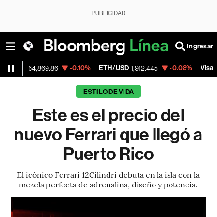
PUBLICIDAD
Ingresar
D
-0.10%
ETH/USD
-0.08%
Visa
64,869.86
1,912.445
362.50
ESTILO DE VIDA
Este es el precio del
nuevo Ferrari que llegó a
Puerto Rico
El icónico Ferrari 12Cilindri debuta en la isla con la
mezcla perfecta de adrenalina, diseño y potencia.