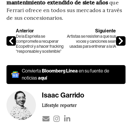
mantenimiento extendido de siete años
que
Ferrari ofrece en todos sus mercados a través
de sus concesionarios.
Anterior
Siguiente
De la Espriella se
Artistas se resisten a que sus
compromete a recuperar
voces y canciones sean
Ecopetrol y a hacer fracking
usadas para entrenar a la IA
“responsable y sostenible”
Convierta
Bloomberg Línea
en su fuente de
noticias
aquí
Isaac Garrido
Lifestyle reporter