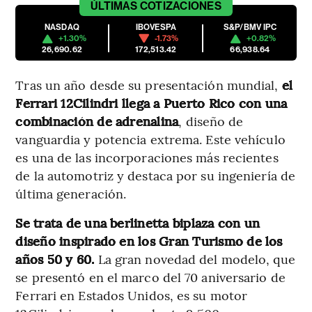
ÚLTIMAS
COTIZACIONES
NASDAQ
IBOVESPA
S&P/BMV IPC
+1.30%
-1.73%
+0.82%
26,690.62
172,513.42
66,938.64
Tras un año desde su presentación mundial,
el
Ferrari 12Cilindri llega a Puerto Rico con una
combinación de adrenalina
, diseño de
vanguardia y potencia extrema. Este vehículo
es una de las incorporaciones más recientes
de la automotriz y destaca por su ingeniería de
última generación.
Se trata de una berlinetta biplaza con un
diseño inspirado en los Gran Turismo de los
años 50 y 60.
La gran novedad del modelo, que
se presentó en el marco del 70 aniversario de
Ferrari en Estados Unidos, es su motor