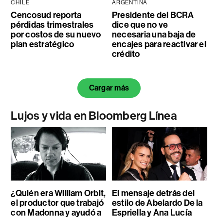
CHILE
ARGENTINA
Cencosud reporta
Presidente del BCRA
pérdidas trimestrales
dice que no ve
por costos de su nuevo
necesaria una baja de
plan estratégico
encajes para reactivar el
crédito
Cargar más
Lujos y vida en Bloomberg Línea
¿Quién era William Orbit,
El mensaje detrás del
el productor que trabajó
estilo de Abelardo De la
con Madonna y ayudó a
Espriella y Ana Lucía