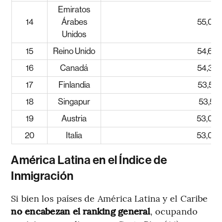
Emiratos
14
Árabes
55,05
Unidos
15
Reino Unido
54,69
16
Canadá
54,36
17
Finlandia
53,52
18
Singapur
53,51
19
Austria
53,09
20
Italia
53,04
América Latina en el Índice de
Inmigración
Si bien los países de América Latina y el Caribe
no encabezan el ranking general
, ocupando