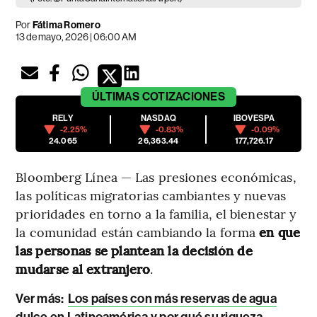
Por
Fátima Romero
13 de mayo, 2026 | 06:00 AM
ÚLTIMAS
COTIZACIONES
RELY
NASDAQ
IBOVESPA
-2.25%
-0.83%
-0.09%
24.065
26,363.44
177,726.17
Bloomberg Línea — Las presiones económicas,
las políticas migratorias cambiantes y nuevas
prioridades en torno a la familia, el bienestar y
la comunidad están cambiando la forma
en que
las personas se plantean la decisión de
mudarse al extranjero
.
Ver más
:
Los países con más reservas de agua