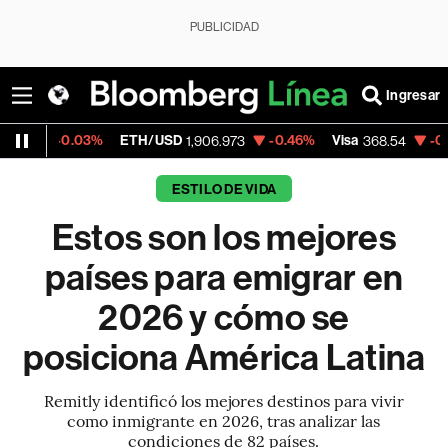
PUBLICIDAD
Ingresar
3%
ETH/USD
-0.46%
Visa
-0.28%
Mercad
1,906.973
368.54
ESTILO DE VIDA
Estos son los mejores
países para emigrar en
2026 y cómo se
posiciona América Latina
Remitly identificó los mejores destinos para vivir
como inmigrante en 2026, tras analizar las
condiciones de 82 países.