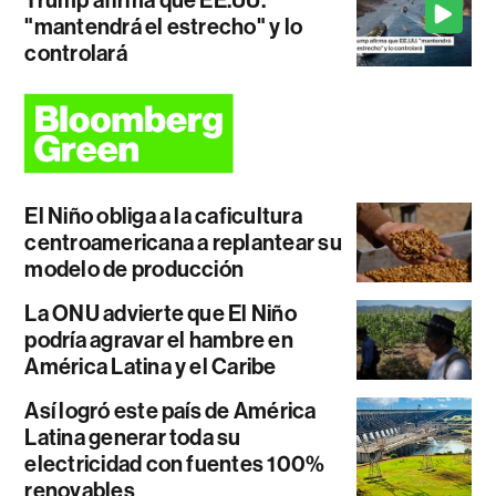
"mantendrá el estrecho" y lo
controlará
El Niño obliga a la caficultura
centroamericana a replantear su
modelo de producción
La ONU advierte que El Niño
podría agravar el hambre en
América Latina y el Caribe
Así logró este país de América
Latina generar toda su
electricidad con fuentes 100%
renovables