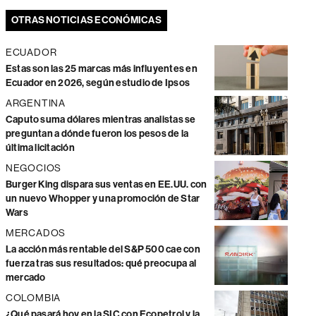
OTRAS NOTICIAS ECONÓMICAS
ECUADOR
Estas son las 25 marcas más influyentes en
Ecuador en 2026, según estudio de Ipsos
ARGENTINA
Caputo suma dólares mientras analistas se
preguntan a dónde fueron los pesos de la
última licitación
NEGOCIOS
Burger King dispara sus ventas en EE.UU. con
un nuevo Whopper y una promoción de Star
Wars
MERCADOS
La acción más rentable del S&P 500 cae con
fuerza tras sus resultados: qué preocupa al
mercado
COLOMBIA
¿Qué pasará hoy en la SIC con Ecopetrol y la