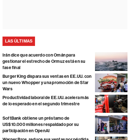
LAS ÚLTIMAS
Irán dice que acuerdo con Omán para
gestionar el estrecho de Ormuz está en su
fase final
Burger King dispara sus ventas en EE.UU. con
un nuevo Whopper y una promoción de Star
Wars
Productividad laboral de EE.UU. acelera más
de lo esperado en el segundo trimestre
SoftBank obtiene un préstamo de
US$10.000 millones respaldado por su
participación en OpenAI
Warner Bros. reduce sus ventas por pérdida