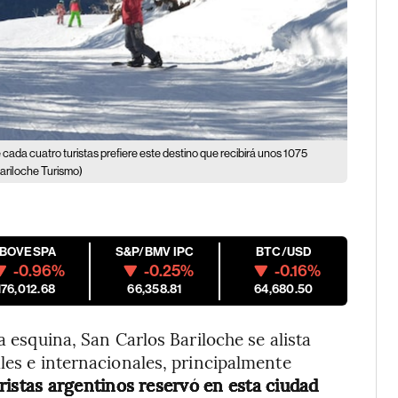
cada cuatro turistas prefiere este destino que recibirá unos 1075
ariloche Turismo)
IBOVESPA
S&P/BMV IPC
BTC/USD
-0.96%
-0.25%
-0.16%
176,012.68
66,358.81
64,680.50
a esquina, San Carlos Bariloche se alista
les e internacionales, principalmente
istas argentinos reservó en esta ciudad