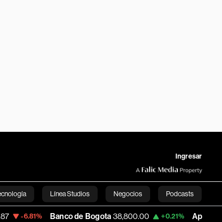
Ingresar
ecnología
Línea Studios
Negocios
Podcasts
Banco de Bogota
38,800.00
Apple
311.15
%
+0.21%
+0.0
English