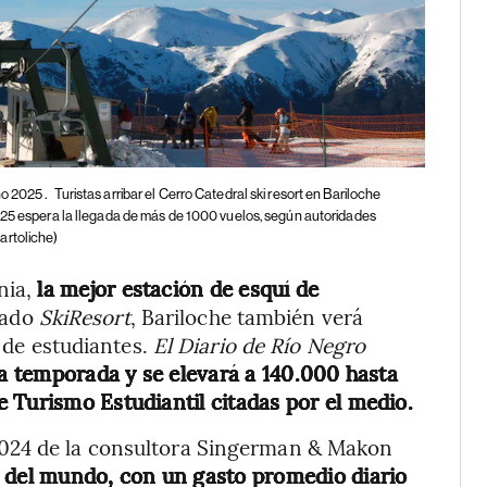
no 2025 .
Turistas arribar el Cerro Catedral ski resort en Bariloche
025 espera la llegada de más de 1000 vuelos, según autoridades
artoliche)
nia,
la mejor estación de esquí de
izado
SkiResort
, Bariloche también verá
a de estudiantes.
El Diario de Río Negro
la temporada y se elevará a 140.000 hasta
 Turismo Estudiantil citadas por el medio.
2024 de la consultora Singerman & Makon
s del mundo, con un gasto promedio diario