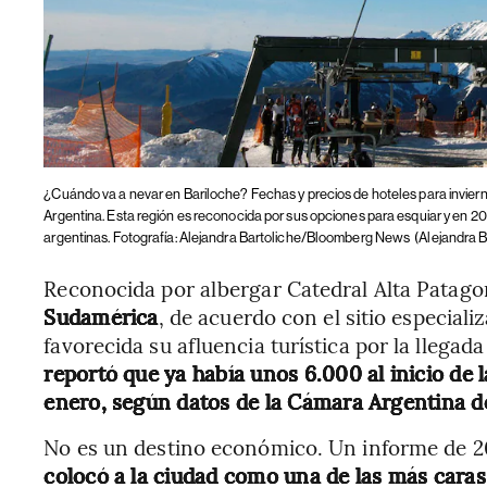
¿Cuándo va a nevar en Bariloche? Fechas y precios de hoteles para invier
Argentina. Esta región es reconocida por sus opciones para esquiar y en 2
argentinas. Fotografía: Alejandra Bartoliche/Bloomberg News
(Alejandra B
Reconocida por albergar Catedral Alta Patago
Sudamérica
, de acuerdo con el sitio especial
favorecida su afluencia turística por la llegad
reportó que ya había unos 6.000 al inicio de 
enero, según datos de la Cámara Argentina de
No es un destino económico. Un informe de 
colocó a la ciudad como una de las más cara