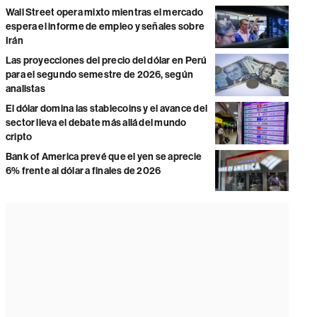
Wall Street opera mixto mientras el mercado
espera el informe de empleo y señales sobre
Irán
Las proyecciones del precio del dólar en Perú
para el segundo semestre de 2026, según
analistas
El dólar domina las stablecoins y el avance del
sector lleva el debate más allá del mundo
cripto
Bank of America prevé que el yen se aprecie
6% frente al dólar a finales de 2026