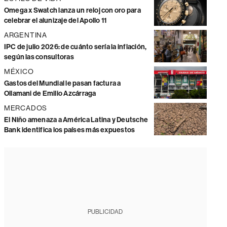
Omega x Swatch lanza un reloj con oro para
celebrar el alunizaje del Apollo 11
ARGENTINA
IPC de julio 2026: de cuánto sería la inflación,
según las consultoras
MÉXICO
Gastos del Mundial le pasan factura a
Ollamani de Emilio Azcárraga
MERCADOS
El Niño amenaza a América Latina y Deutsche
Bank identifica los países más expuestos
PUBLICIDAD