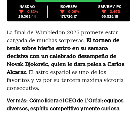
NASDAQ
IBOVESPA
S&P/BMV IPC
-0.83%
-0.09%
-0.46%
26,363.44
177,726.17
66,525.18
La final de Wimbledon 2025 promete estar
cargada de muchas sorpresas.
El torneo de
tenis sobre hierba entró en su semana
decisiva con un celebrado desempeño de
Novak Djokovic, quien le dará pelea a Carlos
Alcaraz
. El astro español es uno de los
favoritos y va por su tercera máxima victoria
consecutiva.
Ver más:
Cómo lidera el CEO de L’Oréal: equipos
diversos, espíritu competitivo y mente curiosa.