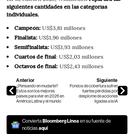
siguientes cantidades en las categorías
individuales.
Campeón:
US$3,81 millones
Finalista:
US$1,96 millones
Semifinalista:
US$1,93 millones
Cuartos de final
: US$2,03 millones
Octavos de final:
US$2,43 millones
Anterior
Siguiente
¿Pensando en mudarte?
Fondos de cobertura sufren
Estos son los mejores
fuertes pérdidas por
países para vivir en 2026 en
desplome de acciones
América Latina y el mundo
ligadas a la IA
Convierta
Bloomberg Línea
en su fuente de
noticias
aquí