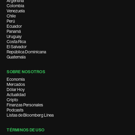
Argentina
Colombia
Venezuela
Chile
Perú
Ecuador
Panamá
Uruguay
Costa Rica
El Salvador
República Dominicana
Guatemala
SOBRE NOSOTROS
Economía
Mercados
Dólar Hoy
Actualidad
Cripto
Finanzas Personales
Podcasts
Listas de Bloomberg Línea
TÉRMINOS DE USO