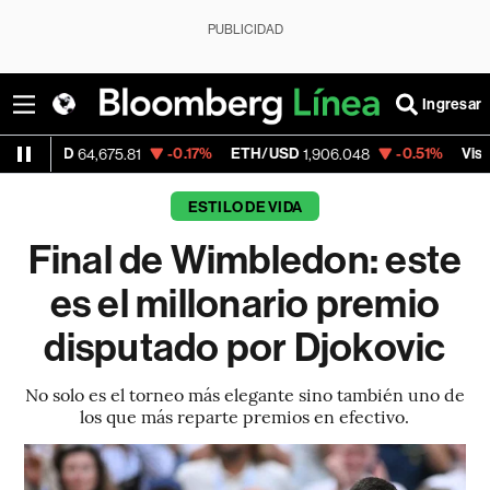
PUBLICIDAD
Ingresar
-0.17%
ETH/USD
-0.51%
Visa
64,675.81
1,906.048
368.54
ESTILO DE VIDA
Final de Wimbledon: este
es el millonario premio
disputado por Djokovic
No solo es el torneo más elegante sino también uno de
los que más reparte premios en efectivo.