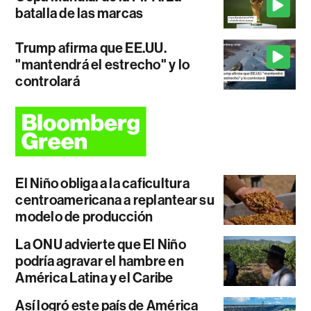
batalla de las marcas
Trump afirma que EE.UU.
"mantendrá el estrecho" y lo
controlará
El Niño obliga a la caficultura
centroamericana a replantear su
modelo de producción
La ONU advierte que El Niño
podría agravar el hambre en
América Latina y el Caribe
Así logró este país de América