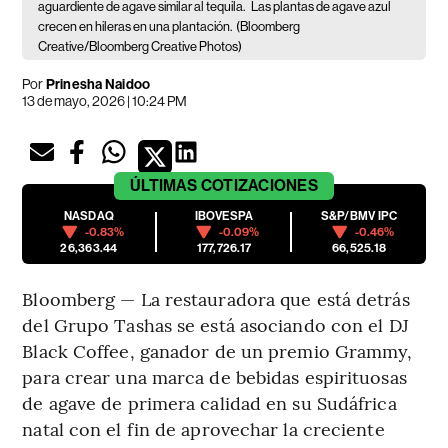
aguardiente de agave similar al tequila.
Las plantas de agave azul
crecen en hileras en una plantación.
(Bloomberg
Creative/Bloomberg Creative Photos)
Por
Prinesha Naidoo
13 de mayo, 2026 | 10:24 PM
ÚLTIMAS
COTIZACIONES
NASDAQ
IBOVESPA
S&P/BMV IPC
-0.83%
-0.09%
-0.46%
26,363.44
177,726.17
66,525.18
Bloomberg — La restauradora que está detrás
del Grupo Tashas se está asociando con el DJ
Black Coffee, ganador de un premio Grammy,
para crear una marca de bebidas espirituosas
de agave de primera calidad en su Sudáfrica
natal con el fin de aprovechar la creciente