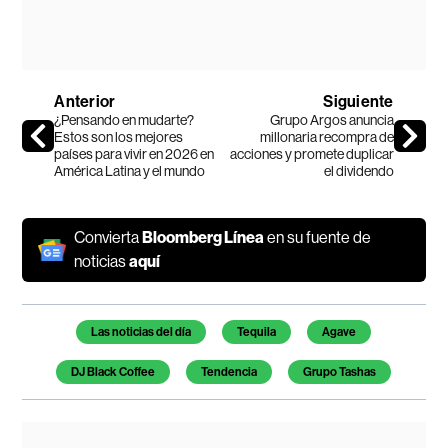
Anterior
Siguiente
¿Pensando en mudarte?
Grupo Argos anuncia
Estos son los mejores
millonaria recompra de
países para vivir en 2026 en
acciones y promete duplicar
América Latina y el mundo
el dividendo
Convierta
Bloomberg Línea
en su fuente de
noticias
aquí
Temas de este artículo
Las noticias del día
Tequila
Agave
DJ Black Coffee
Tendencia
Grupo Tashas