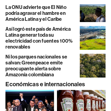
La ONU advierte que El Niño
podría agravar el hambre en
América Latina y el Caribe
Así logró este país de América
Latina generar toda su
electricidad con fuentes 100%
renovables
Ni los parques nacionales se
salvan: Greenpeace emite
preocupante alerta sobre
Amazonía colombiana
Económicas e internacionales