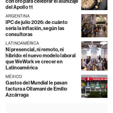
con oro para celebrar el alunizaje
del Apollo 11
ARGENTINA
IPC de julio 2026: de cuánto
sería la inflación, según las
consultoras
LATINOAMÉRICA
Ni presencial, ni remoto, ni
híbrido: el nuevo modelo laboral
que WeWork ve crecer en
Latinoamérica
MÉXICO
Gastos del Mundial le pasan
factura a Ollamani de Emilio
Azcárraga