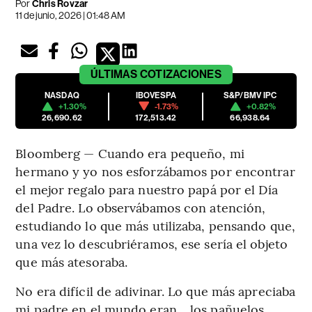
Por
Chris Rovzar
11 de junio, 2026 | 01:48 AM
ÚLTIMAS
COTIZACIONES
NASDAQ
IBOVESPA
S&P/BMV IPC
+1.30%
-1.73%
+0.82%
26,690.62
172,513.42
66,938.64
Bloomberg — Cuando era pequeño, mi
hermano y yo nos esforzábamos por encontrar
el mejor regalo para nuestro papá por el Día
del Padre. Lo observábamos con atención,
estudiando lo que más utilizaba, pensando que,
una vez lo descubriéramos, ese sería el objeto
que más atesoraba.
No era difícil de adivinar. Lo que más apreciaba
mi padre en el mundo eran… los pañuelos.