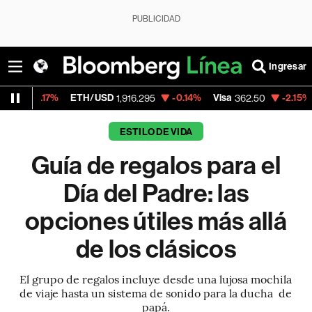
PUBLICIDAD
Ingresar
ETH/USD
-0.14%
Visa
-2.15%
MercadoLib
1,916.295
362.50
ESTILO DE VIDA
Guía de regalos para el
Día del Padre: las
opciones útiles más allá
de los clásicos
El grupo de regalos incluye desde una lujosa mochila
de viaje hasta un sistema de sonido para la ducha de
papá.