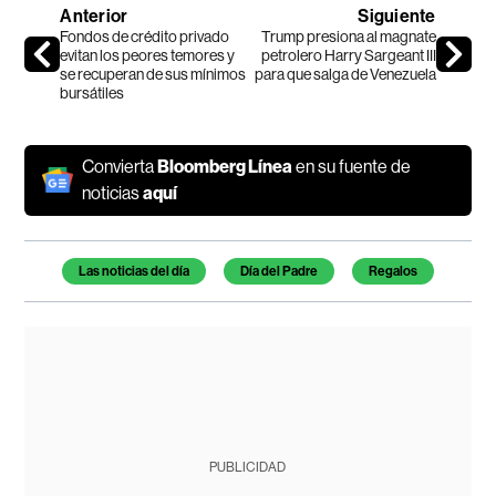
Anterior
Siguiente
Fondos de crédito privado
Trump presiona al magnate
evitan los peores temores y
petrolero Harry Sargeant III
se recuperan de sus mínimos
para que salga de Venezuela
bursátiles
Convierta
Bloomberg Línea
en su fuente de
noticias
aquí
Temas de este artículo
Las noticias del día
Día del Padre
Regalos
PUBLICIDAD