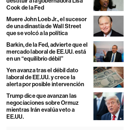
destituir a la gobernadora Lisa
Cook de la Fed
Muere John Loeb Jr., el sucesor
de una dinastía de Wall Street
que se volcó a la política
Barkin, de la Fed, advierte que el
mercado laboral de EE.UU. está
en un “equilibrio débil”
Yen avanza tras el débil dato
laboral de EE.UU. y crece la
alerta por posible intervención
Trump dice que avanzan las
negociaciones sobre Ormuz
mientras Irán evalúa veto a
EE.UU.