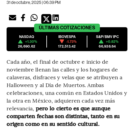
31 de octubre, 2025 | 06:39 PM
ÚLTIMAS
COTIZACIONES
NASDAQ
IBOVESPA
S&P/BMV IPC
+1.30%
-1.73%
+0.82%
26,690.62
172,513.42
66,938.64
Cada año, el final de octubre e inicio de
noviembre llenan las calles y los hogares de
calaveras, disfraces y velas que se atribuyen a
Halloween y al Día de Muertos. Ambas
celebraciones, una común en Estados Unidos y
la otra en México, adquieren cada vez más
relevancia,
pero lo cierto es que aunque
comparten fechas son distintas, tanto en su
origen como en su sentido cultural.