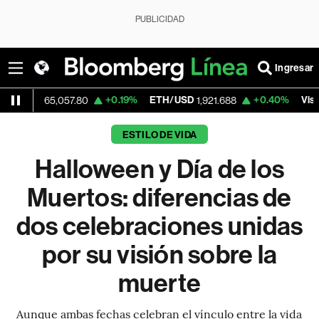
PUBLICIDAD
Ingresar
+0.19%
ETH/USD
+0.40%
Visa
5,057.80
1,921.688
362.50
ESTILO DE VIDA
Halloween y Día de los
Muertos: diferencias de
dos celebraciones unidas
por su visión sobre la
muerte
Aunque ambas fechas celebran el vínculo entre la vida