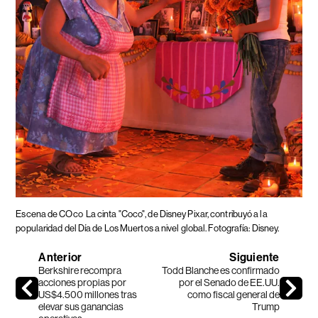
Escena de COco
La cinta "Coco", de Disney Pixar, contribuyó a la
popularidad del Día de Los Muertos a nivel global. Fotografía: Disney.
Anterior
Siguiente
Berkshire recompra
Todd Blanche es confirmado
acciones propias por
por el Senado de EE.UU.
US$4.500 millones tras
como fiscal general de
elevar sus ganancias
Trump