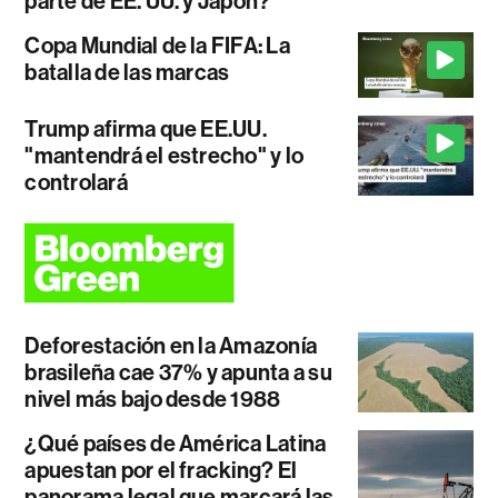
parte de EE. UU. y Japón?
Copa Mundial de la FIFA: La
batalla de las marcas
Trump afirma que EE.UU.
"mantendrá el estrecho" y lo
controlará
Deforestación en la Amazonía
brasileña cae 37% y apunta a su
nivel más bajo desde 1988
¿Qué países de América Latina
apuestan por el fracking? El
panorama legal que marcará las