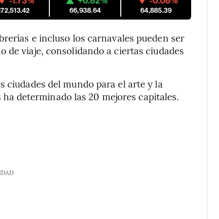
-1.73%
+0.82%
-0.08%
172,513.42
66,938.64
64,885.39
rerías e incluso los carnavales pueden ser
 de viaje, consolidando a ciertas ciudades
es ciudades del mundo para el arte y la
ues ha determinado las 20 mejores capitales.
IDAD