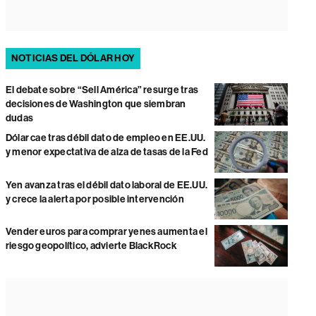
NOTICIAS DEL DÓLAR HOY
El debate sobre “Sell América” resurge tras
decisiones de Washington que siembran
dudas
Dólar cae tras débil dato de empleo en EE.UU.
y menor expectativa de alza de tasas de la Fed
Yen avanza tras el débil dato laboral de EE.UU.
y crece la alerta por posible intervención
Vender euros para comprar yenes aumenta el
riesgo geopolítico, advierte BlackRock