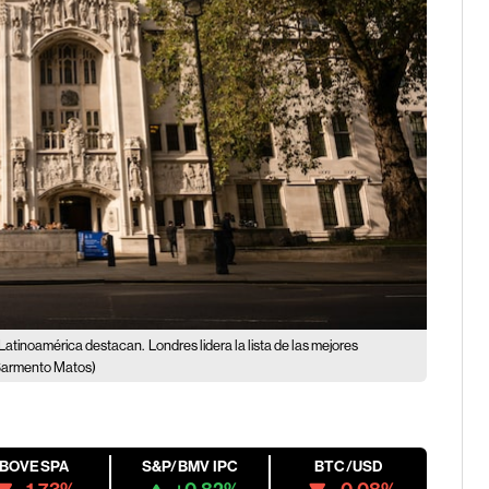
e Latinoamérica destacan.
Londres lidera la lista de las mejores
Sarmento Matos)
IBOVESPA
S&P/BMV IPC
BTC/USD