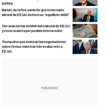
política
Barkin, de la Fed, advierte que el mercado
laboral de EE.UU. está en un “equilibrio débil”
Yen avanza tras el débil dato laboral de EE.UU.
y crece la alerta por posible intervención
Trump dice que avanzan las negociaciones
sobre Ormuz mientras Irán evalúa veto a
EE.UU.
PUBLICIDAD