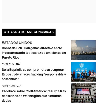
OTRAS NOTICIAS ECONÓMICAS
ESTADOS UNIDOS
Bonos de San Juan ganan atractivo entre
inversores ante la escasez de emisiones en
Puerto Rico
COLOMBIA
De la Espriella se compromete a recuperar
Ecopetrol y a hacer fracking “responsable y
sostenible”
MERCADOS
El debate sobre “Sell América” resurge tras
decisiones de Washington que siembran
dudas