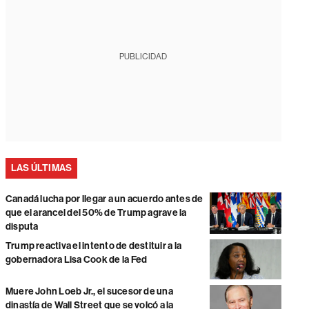
PUBLICIDAD
LAS ÚLTIMAS
Canadá lucha por llegar a un acuerdo antes de
que el arancel del 50% de Trump agrave la
disputa
Trump reactiva el intento de destituir a la
gobernadora Lisa Cook de la Fed
Muere John Loeb Jr., el sucesor de una
dinastía de Wall Street que se volcó a la