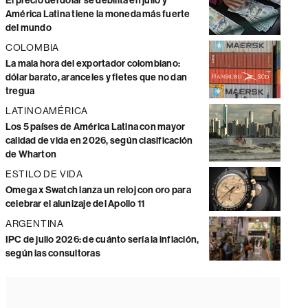
El precio del dólar se debilita en julio y
América Latina tiene la moneda más fuerte
del mundo
COLOMBIA
La mala hora del exportador colombiano:
dólar barato, aranceles y fletes que no dan
tregua
LATINOAMÉRICA
Los 5 países de América Latina con mayor
calidad de vida en 2026, según clasificación
de Wharton
ESTILO DE VIDA
Omega x Swatch lanza un reloj con oro para
celebrar el alunizaje del Apollo 11
ARGENTINA
IPC de julio 2026: de cuánto sería la inflación,
según las consultoras