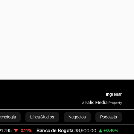
Ingresar
ecnología
Línea Studios
Negocios
Podcasts
Banco de Bogota
38,900.00
Apple
313.305
4%
+0.46%
English