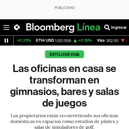
PUBLICIDAD
Ingresar
23%
ETH/USD
+0.39%
Visa
-2.15%
Mercad
1,921.558
362.50
ESTILO DE VIDA
Las oficinas en casa se
transforman en
gimnasios, bares y salas
de juegos
Los propietarios están reconvirtiendo sus oficinas
domésticas en espacios como estudios de pilates y
salas de simuladores de golf.