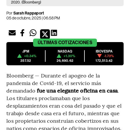
2020.
(Bloomberg)
Por
Sarah Rappaport
05 de octubre, 2025 | 06:58 PM
ÚLTIMAS
COTIZACIONES
JPM
NASDAQ
IBOVESPA
+0.34%
+1.30%
-1.73%
357.52
26,690.62
172,513.42
Bloomberg — Durante el apogeo de la
pandemia de Covid-19, el servicio más
demandado
fue una elegante oficina en casa
.
Los titulares proclamaban que los
desplazamientos eran cosa del pasado y que el
trabajo desde casa era el futuro, mientras que
los propietarios construían cobertizos en sus
patios como espacios de oficina improvisados.