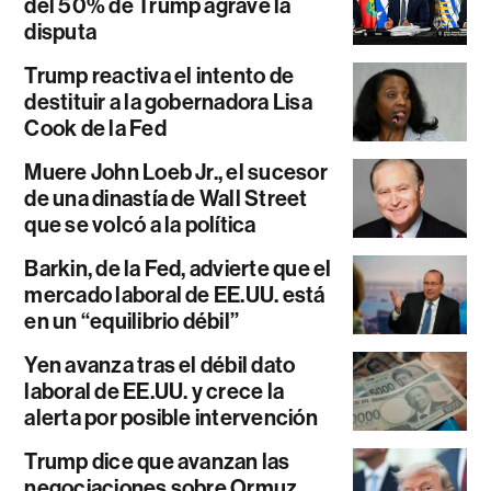
del 50% de Trump agrave la
disputa
Trump reactiva el intento de
destituir a la gobernadora Lisa
Cook de la Fed
Muere John Loeb Jr., el sucesor
de una dinastía de Wall Street
que se volcó a la política
Barkin, de la Fed, advierte que el
mercado laboral de EE.UU. está
en un “equilibrio débil”
Yen avanza tras el débil dato
laboral de EE.UU. y crece la
alerta por posible intervención
Trump dice que avanzan las
negociaciones sobre Ormuz