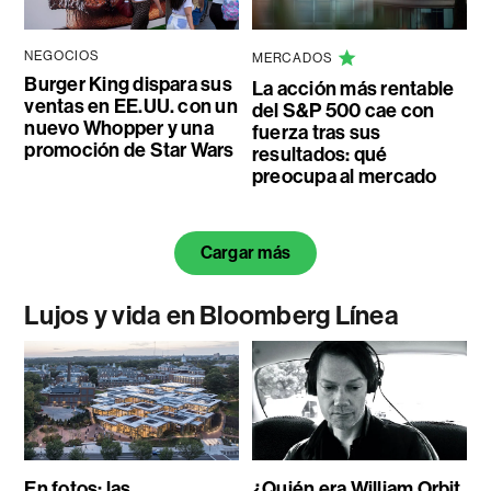
NEGOCIOS
MERCADOS
Burger King dispara sus
La acción más rentable
ventas en EE.UU. con un
del S&P 500 cae con
nuevo Whopper y una
fuerza tras sus
promoción de Star Wars
resultados: qué
preocupa al mercado
Cargar más
Lujos y vida en Bloomberg Línea
En fotos: las
¿Quién era William Orbit,