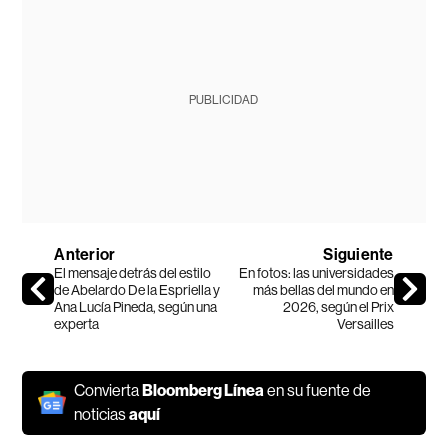
PUBLICIDAD
Anterior
Siguiente
El mensaje detrás del estilo
En fotos: las universidades
de Abelardo De la Espriella y
más bellas del mundo en
Ana Lucía Pineda, según una
2026, según el Prix
experta
Versailles
Convierta
Bloomberg Línea
en su fuente de
noticias
aquí