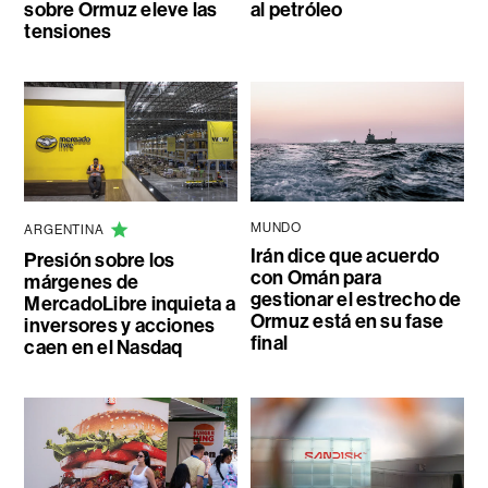
sobre Ormuz eleve las
al petróleo
tensiones
MUNDO
ARGENTINA
Irán dice que acuerdo
Presión sobre los
con Omán para
márgenes de
gestionar el estrecho de
MercadoLibre inquieta a
Ormuz está en su fase
inversores y acciones
final
caen en el Nasdaq