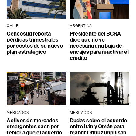
CHILE
ARGENTINA
Cencosud reporta
Presidente del BCRA
pérdidas trimestrales
dice que no ve
por costos de su nuevo
necesaria una baja de
plan estratégico
encajes para reactivar el
crédito
MERCADOS
MERCADOS
Activos de mercados
Dudas sobre el acuerdo
emergentes caen por
entre Irán y Omán para
temor a que el acuerdo
reabrir Ormuz impulsan