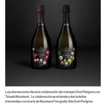
Lujo efervescente: Así es la colaboración del champán Dom Perignon con
Takashi Murakami.
La colaboración se extiende a dos botellas
intervenidas con el arte de Murakami. Fotografía: Sitio Dom Perignon.