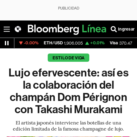
PUBLICIDAD
Ingresar
-0.00%
ETH/USD
+0.01%
Visa
+0.52%
1,906.005
370.47
ESTILO DE VIDA
Lujo efervescente: así es
la colaboración del
champán Dom Pérignon
con Takashi Murakami
El artista japonés interviene las botellas de una
edición limitada de la famosa champagne de lujo.