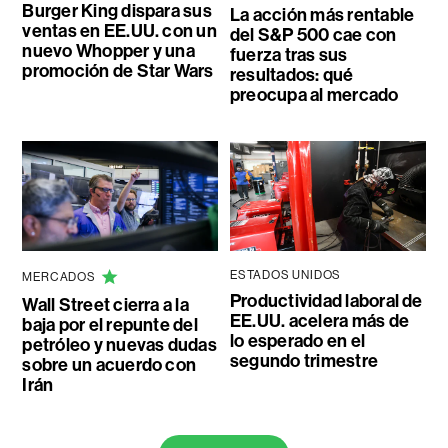
Burger King dispara sus
La acción más rentable
ventas en EE.UU. con un
del S&P 500 cae con
nuevo Whopper y una
fuerza tras sus
promoción de Star Wars
resultados: qué
preocupa al mercado
ESTADOS UNIDOS
MERCADOS
Productividad laboral de
Wall Street cierra a la
EE.UU. acelera más de
baja por el repunte del
lo esperado en el
petróleo y nuevas dudas
segundo trimestre
sobre un acuerdo con
Irán