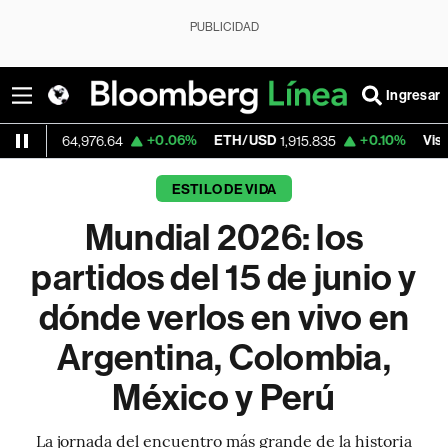
PUBLICIDAD
Ingresar
D
+0.06%
ETH/USD
+0.10%
Visa
64,976.64
1,915.835
362.50
ESTILO DE VIDA
Mundial 2026: los
partidos del 15 de junio y
dónde verlos en vivo en
Argentina, Colombia,
México y Perú
La jornada del encuentro más grande de la historia