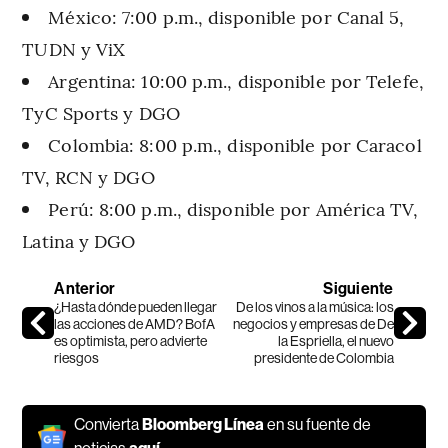
México: 7:00 p.m., disponible por Canal 5,
TUDN y ViX
Argentina: 10:00 p.m., disponible por Telefe,
TyC Sports y DGO
Colombia: 8:00 p.m., disponible por Caracol
TV, RCN y DGO
Perú: 8:00 p.m., disponible por América TV,
Latina y DGO
Anterior
Siguiente
¿Hasta dónde pueden llegar
De los vinos a la música: los
las acciones de AMD? BofA
negocios y empresas de De
es optimista, pero advierte
la Espriella, el nuevo
riesgos
presidente de Colombia
Convierta
Bloomberg Línea
en su fuente de