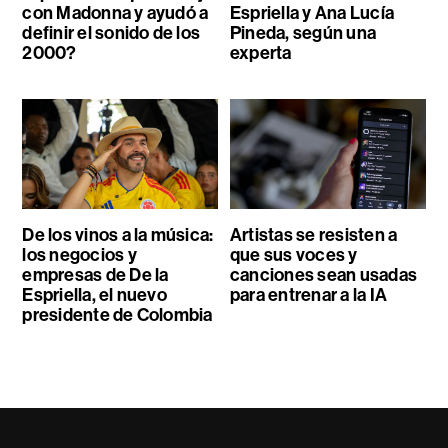
con Madonna y ayudó a
Espriella y Ana Lucía
definir el sonido de los
Pineda, según una
2000?
experta
De los vinos a la música:
Artistas se resisten a
los negocios y
que sus voces y
empresas de De la
canciones sean usadas
Espriella, el nuevo
para entrenar a la IA
presidente de Colombia