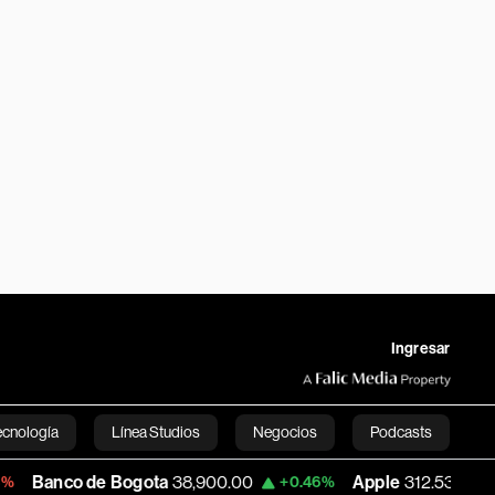
Ingresar
ecnología
Línea Studios
Negocios
Podcasts
 de Bogota
38,900.00
Apple
312.53
US
+0.46%
+0.51%
English