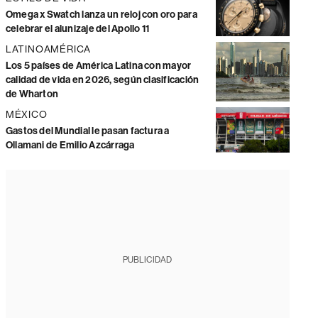
Omega x Swatch lanza un reloj con oro para
celebrar el alunizaje del Apollo 11
LATINOAMÉRICA
Los 5 países de América Latina con mayor
calidad de vida en 2026, según clasificación
de Wharton
MÉXICO
Gastos del Mundial le pasan factura a
Ollamani de Emilio Azcárraga
PUBLICIDAD