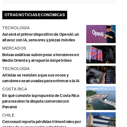
OTRAS NOTICIAS ECONÓMICAS
TECNOLOGÍA
Así será el primer dispositivo de OpenAI: un
altavoz con IA, sensores y piezas móviles
MERCADOS
Bolsas asiáticas suben pese a tensiones en
Medio Oriente y al repunte del petróleo
TECNOLOGÍA
Artistas se resisten a que sus voces y
canciones sean usadas para entrenar a la IA
COSTA RICA
En qué consiste la propuesta de Costa Rica
para resolver la disputa comercial con
Panamá
CHILE
Cencosud reporta pérdidas trimestrales por