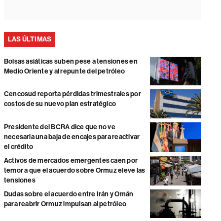
LAS ÚLTIMAS
Bolsas asiáticas suben pese a tensiones en
Medio Oriente y al repunte del petróleo
Cencosud reporta pérdidas trimestrales por
costos de su nuevo plan estratégico
Presidente del BCRA dice que no ve
necesaria una baja de encajes para reactivar
el crédito
Activos de mercados emergentes caen por
temor a que el acuerdo sobre Ormuz eleve las
tensiones
Dudas sobre el acuerdo entre Irán y Omán
para reabrir Ormuz impulsan al petróleo