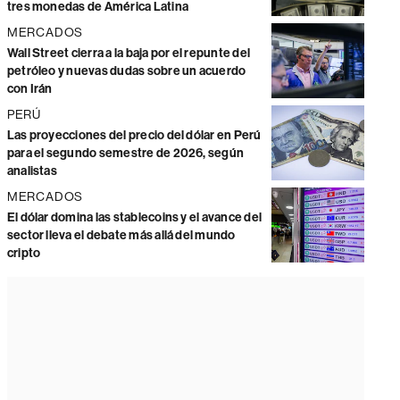
tres monedas de América Latina
MERCADOS
Wall Street cierra a la baja por el repunte del
petróleo y nuevas dudas sobre un acuerdo
con Irán
PERÚ
Las proyecciones del precio del dólar en Perú
para el segundo semestre de 2026, según
analistas
MERCADOS
El dólar domina las stablecoins y el avance del
sector lleva el debate más allá del mundo
cripto