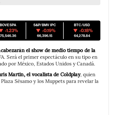
a
IBOVESPA
S&P/BMV IPC
BTC/USD
-1.23%
-0.19%
-0.18%
175,546.36
66,396.15
64,278.84
ncabezarán el show de medio tiempo de la
IFA. Será el primer espectáculo en su tipo en
izado por México, Estados Unidos y Canadá.
ris Martin, el vocalista de Coldplay
, quien
e Plaza Sésamo y los Muppets para revelar la