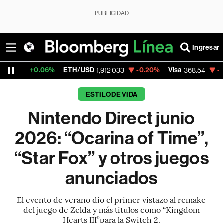
PUBLICIDAD
Ingresar
06%
ETH/USD
-0.20%
Visa
-0.28%
Merca
1,912.033
368.54
ESTILO DE VIDA
Nintendo Direct junio
2026: “Ocarina of Time”,
“Star Fox” y otros juegos
anunciados
El evento de verano dio el primer vistazo al remake
del juego de Zelda y más títulos como “Kingdom
Hearts III”para la Switch 2.