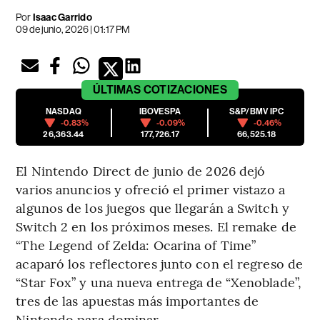
Por
Isaac Garrido
09 de junio, 2026 | 01:17 PM
ÚLTIMAS
COTIZACIONES
NASDAQ
IBOVESPA
S&P/BMV IPC
-0.83%
-0.09%
-0.46%
26,363.44
177,726.17
66,525.18
El Nintendo Direct de junio de 2026 dejó
varios anuncios y ofreció el primer vistazo a
algunos de los juegos que llegarán a Switch y
Switch 2 en los próximos meses. El remake de
“The Legend of Zelda: Ocarina of Time”
acaparó los reflectores junto con el regreso de
“Star Fox” y una nueva entrega de “Xenoblade”,
tres de las apuestas más importantes de
Nintendo para dominar.