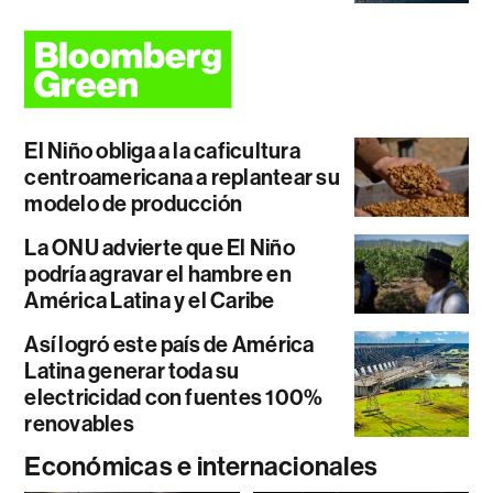
El Niño obliga a la caficultura
centroamericana a replantear su
modelo de producción
La ONU advierte que El Niño
podría agravar el hambre en
América Latina y el Caribe
Así logró este país de América
Latina generar toda su
electricidad con fuentes 100%
renovables
Económicas e internacionales