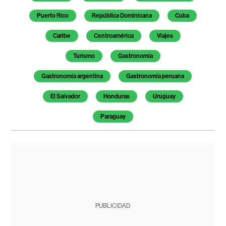
Puerto Rico
República Dominicana
Cuba
Caribe
Centroamérica
Viajes
Turismo
Gastronomía
Gastronomía argentina
Gastronomía peruana
El Salvador
Honduras
Uruguay
Paraguay
PUBLICIDAD