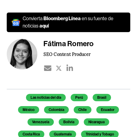
Convierta
Bloomberg Línea
en su fuente de
noticias
aquí
Fátima Romero
SEO Content Producer
Temas de este artículo
Las noticias del día
Perú
Brasil
México
Colombia
Chile
Ecuador
Venezuela
Bolivia
Nicaragua
Costa Rica
Guatemala
Trinidad y Tobago