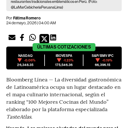
restaurantes tradicionales emblemáticos en Perú.
(Foto:
@LaMarCebicheriaPeruanaLima)
Por
Fátima Romero
24 de mayo, 2026 | 04:00 AM
ÚLTIMAS
COTIZACIONES
NASDAQ
IBOVESPA
S&P/BMV IPC
-0.06%
-1.23%
-0.19%
26,348.35
175,546.36
66,396.15
Bloomberg Línea — La diversidad gastronómica
de Latinoamérica ocupa un lugar destacado en
el mapa culinario internacional, según el
ranking “100 Mejores Cocinas del Mundo”
elaborado por la plataforma especializada
TasteAtlas
.