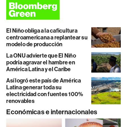
El Niño obliga a la caficultura
centroamericana a replantear su
modelo de producción
La ONU advierte que El Niño
podría agravar el hambre en
América Latina y el Caribe
Así logró este país de América
Latina generar toda su
electricidad con fuentes 100%
renovables
Económicas e internacionales