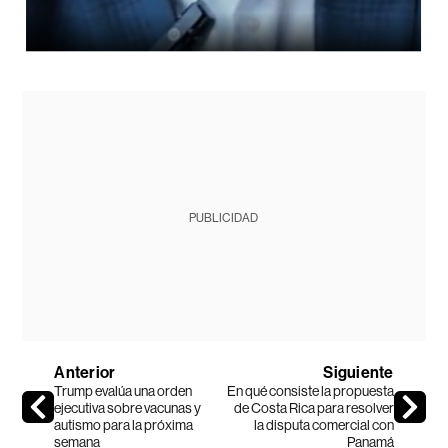
PUBLICIDAD
Anterior
Siguiente
Trump evalúa una orden
En qué consiste la propuesta
ejecutiva sobre vacunas y
de Costa Rica para resolver
autismo para la próxima
la disputa comercial con
semana
Panamá