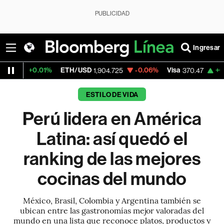
PUBLICIDAD
Ingresar
TH/USD
-0.06%
Visa
+0.52%
MercadoLibr
1,904.725
370.47
ESTILO DE VIDA
Perú lidera en América
Latina: así quedó el
ranking de las mejores
cocinas del mundo
México, Brasil, Colombia y Argentina también se
ubican entre las gastronomías mejor valoradas del
mundo en una lista que reconoce platos, productos y