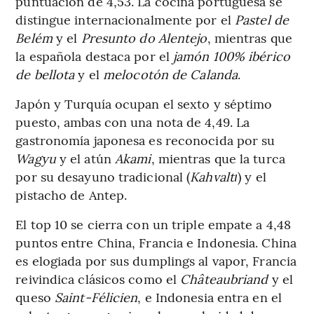
puntuación de 4,53. La cocina portuguesa se
distingue internacionalmente por el
Pastel de
Belém
y el
Presunto do Alentejo
, mientras que
la española destaca por el
jamón 100% ibérico
de bellota
y el
melocotón de Calanda
.
Japón y Turquía ocupan el sexto y séptimo
puesto, ambas con una nota de 4,49. La
gastronomía japonesa es reconocida por su
Wagyu
y el atún
Akami
, mientras que la turca
por su desayuno tradicional (
Kahvaltı
) y el
pistacho de Antep.
El top 10 se cierra con un triple empate a 4,48
puntos entre China, Francia e Indonesia. China
es elogiada por sus dumplings al vapor, Francia
reivindica clásicos como el
Châteaubriand
y el
queso
Saint-Félicien
, e Indonesia entra en el