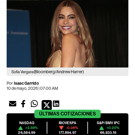
(Bloomberg/Andrew Harrer)
Sofía Vergara
Por
Isaac Garrido
10 de mayo, 2026 | 07:00 AM
ÚLTIMAS
COTIZACIONES
NASDAQ
IBOVESPA
S&P/BMV IPC
+2.59%
-0.06%
+0.20%
26,584.99
177,894.97
66,833.16