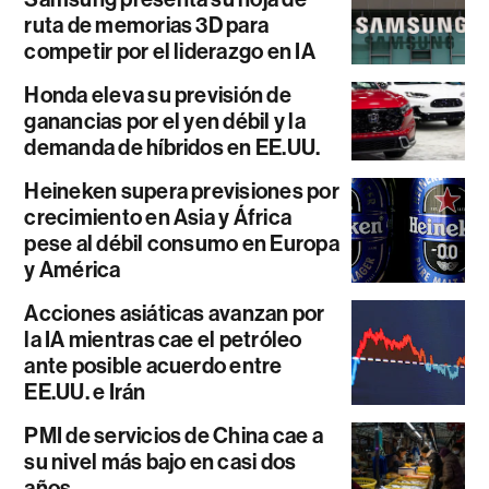
ruta de memorias 3D para
competir por el liderazgo en IA
Honda eleva su previsión de
ganancias por el yen débil y la
demanda de híbridos en EE.UU.
Heineken supera previsiones por
crecimiento en Asia y África
pese al débil consumo en Europa
y América
Acciones asiáticas avanzan por
la IA mientras cae el petróleo
ante posible acuerdo entre
EE.UU. e Irán
PMI de servicios de China cae a
su nivel más bajo en casi dos
años