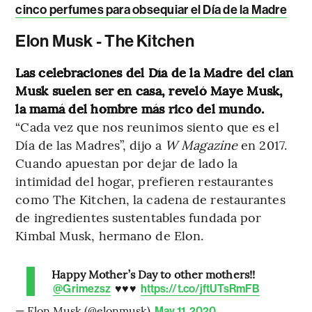
cinco perfumes para obsequiar el Día de la Madre
Elon Musk - The Kitchen
Las celebraciones del Día de la Madre del clan
Musk suelen ser en casa, reveló Maye Musk,
la mamá del hombre más rico del mundo.
“Cada vez que nos reunimos siento que es el
Día de las Madres”, dijo a
W Magazine
en 2017.
Cuando apuestan por dejar de lado la
intimidad del hogar, prefieren restaurantes
como The Kitchen, la cadena de restaurantes
de ingredientes sustentables fundada por
Kimbal Musk, hermano de Elon.
Happy Mother’s Day to other mothers!!
♥️♥️♥️
@Grimezsz
https://t.co/jftUTsRmFB
— Elon Musk (@elonmusk)
May 11, 2020