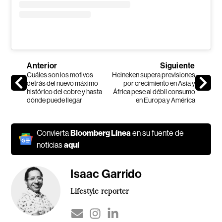
Anterior
Siguiente
Cuáles son los motivos
Heineken supera previsiones
detrás del nuevo máximo
por crecimiento en Asia y
histórico del cobre y hasta
África pese al débil consumo
dónde puede llegar
en Europa y América
Convierta
Bloomberg Línea
en su fuente de
noticias
aquí
Isaac Garrido
Lifestyle reporter