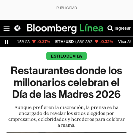
PUBLICIDAD
Ingresar
-0.37%
ETH/USD
-0.32%
Visa
+1
58.23
1,869.383
369.59
ESTILO DE VIDA
Restaurantes donde los
millonarios celebran el
Día de las Madres 2026
Aunque prefieren la discreción, la prensa se ha
encargado de revelar los sitios elegidos por
empresarios, celebridades y herederos para celebrar
a mamá.