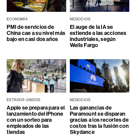
ECONOMÍA
NEGOCIOS
PMI de servicios de
El auge de la IA se
China cae a su nivel más
extiende a las acciones
bajo en casi dos años
industriales, según
Wells Fargo
ESTADOS UNIDOS
NEGOCIOS
Apple se prepara para el
Las ganancias de
lanzamiento del iPhone
Paramount se disparan
con un sorteo para
gracias a los recortes de
empleados de las
costos tras la fusión con
tiendas
Skydance