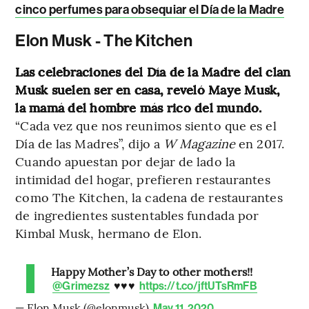
cinco perfumes para obsequiar el Día de la Madre
Elon Musk - The Kitchen
Las celebraciones del Día de la Madre del clan
Musk suelen ser en casa, reveló Maye Musk,
la mamá del hombre más rico del mundo.
“Cada vez que nos reunimos siento que es el
Día de las Madres”, dijo a
W Magazine
en 2017.
Cuando apuestan por dejar de lado la
intimidad del hogar, prefieren restaurantes
como The Kitchen, la cadena de restaurantes
de ingredientes sustentables fundada por
Kimbal Musk, hermano de Elon.
Happy Mother’s Day to other mothers!!
♥️♥️♥️
@Grimezsz
https://t.co/jftUTsRmFB
— Elon Musk (@elonmusk)
May 11, 2020