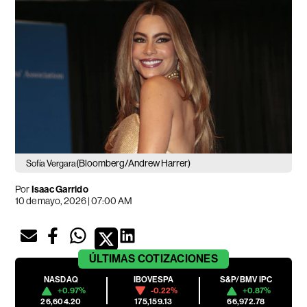
(Bloomberg/Andrew Harrer)
Sofía Vergara
Por
Isaac Garrido
10 de mayo, 2026 | 07:00 AM
ÚLTIMAS
COTIZACIONES
NASDAQ
IBOVESPA
S&P/BMV IPC
+0.97%
-0.22%
+0.87%
26,604.20
175,159.13
66,972.78