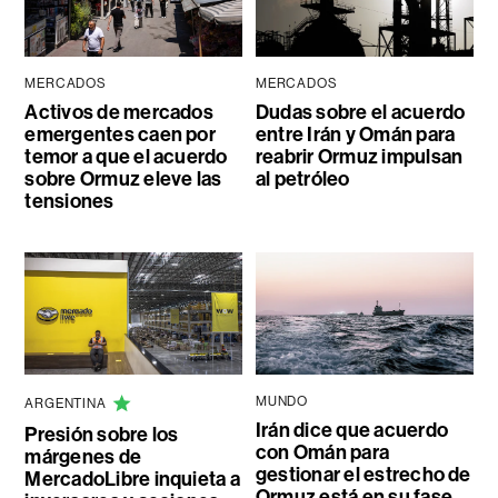
MERCADOS
MERCADOS
Activos de mercados
Dudas sobre el acuerdo
emergentes caen por
entre Irán y Omán para
temor a que el acuerdo
reabrir Ormuz impulsan
sobre Ormuz eleve las
al petróleo
tensiones
MUNDO
ARGENTINA
Irán dice que acuerdo
Presión sobre los
con Omán para
márgenes de
gestionar el estrecho de
MercadoLibre inquieta a
Ormuz está en su fase