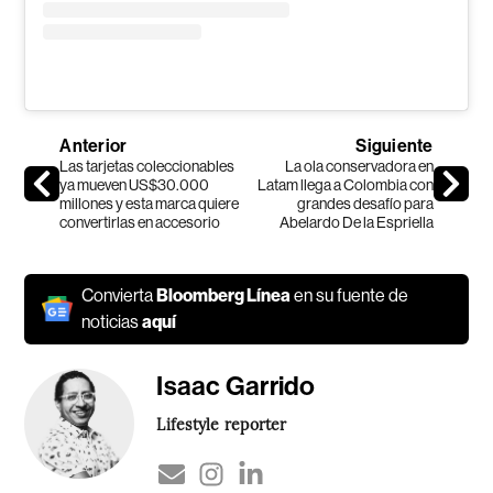
Anterior
Siguiente
Las tarjetas coleccionables
La ola conservadora en
ya mueven US$30.000
Latam llega a Colombia con
millones y esta marca quiere
grandes desafío para
convertirlas en accesorio
Abelardo De la Espriella
Convierta
Bloomberg Línea
en su fuente de
noticias
aquí
Isaac Garrido
Lifestyle reporter