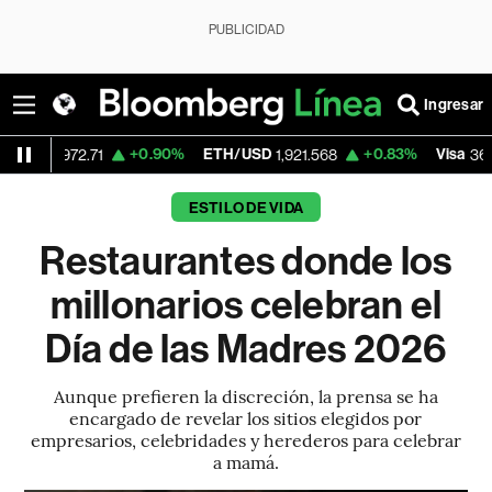
PUBLICIDAD
Ingresar
+0.90%
ETH/USD
+0.83%
Visa
-1.
72.71
1,921.568
366.38
ESTILO DE VIDA
Restaurantes donde los
millonarios celebran el
Día de las Madres 2026
Aunque prefieren la discreción, la prensa se ha
encargado de revelar los sitios elegidos por
empresarios, celebridades y herederos para celebrar
a mamá.