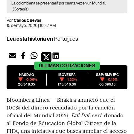
La colombiana se presentará por cuarta vez en un Mundial.
(Cortesía)
Por
Carlos Cuevas
15 de mayo, 2026 | 10:47 AM
Lea esta historia en
Portugués
ÚLTIMAS
COTIZACIONES
NASDAQ
IBOVESPA
S&P/BMV IPC
-0.06%
-1.23%
-0.19%
26,348.35
175,546.36
66,396.15
Bloomberg Línea — Shakira anunció que el
100% del dinero recaudado por la canción
oficial del Mundial 2026,
Dai Dai
, será donado
al Fondo de Educación Global Citizen de la
FIFA, una iniciativa que busca ampliar el acceso