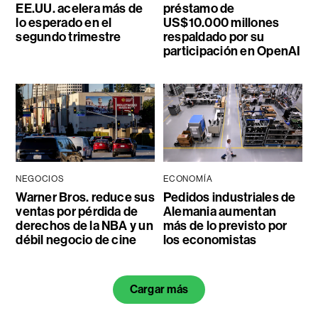
EE.UU. acelera más de
préstamo de
lo esperado en el
US$10.000 millones
segundo trimestre
respaldado por su
participación en OpenAI
NEGOCIOS
ECONOMÍA
Warner Bros. reduce sus
Pedidos industriales de
ventas por pérdida de
Alemania aumentan
derechos de la NBA y un
más de lo previsto por
débil negocio de cine
los economistas
Cargar más