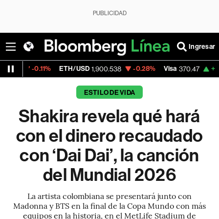
PUBLICIDAD
Ingresar
.11%
ETH/USD
-0.28%
Visa
+0.52%
Merc
1,900.538
370.47
ESTILO DE VIDA
Shakira revela qué hará
con el dinero recaudado
con ‘Dai Dai’, la canción
del Mundial 2026
La artista colombiana se presentará junto con
Madonna y BTS en la final de la Copa Mundo con más
equipos en la historia, en el MetLife Stadium de