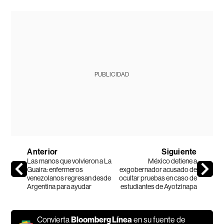
PUBLICIDAD
Anterior
Siguiente
Las manos que volvieron a La
México detiene a
Guaira: enfermeros
exgobernador acusado de
venezolanos regresan desde
ocultar pruebas en caso de
Argentina para ayudar
estudiantes de Ayotzinapa
Convierta
Bloomberg Línea
en su fuente de