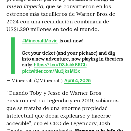
nuevo imperio
, que se convirtieron en los
estrenos más taquilleros de Warner Bros de
2024 con una recaudación combinada de
US$1.290 millones en todo el mundo.
is out now!
#MinecraftMovie
Get your ticket (and your pickaxe) and dig
into a new adventure, now playing in theaters
only:
https://t.co/D3Jsbk6KCb
pic.twitter.com/Mu3jksMi3x
— Minecraft (@Minecraft)
April 4, 2025
“Cuando Toby y Jesse de Warner Bros
enviaron esto a Legendary en 2019, sabíamos
que se trataba de una enorme propiedad
intelectual que debía explicarse y hacerse
accesible”, dijo el CEO de Legendary, Josh
Grode, en un comunicado.
Ehrman y la jefa de