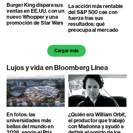
Burger King dispara sus
La acción más rentable
ventas en EE.UU. con un
del S&P 500 cae con
nuevo Whopper y una
fuerza tras sus
promoción de Star Wars
resultados: qué
preocupa al mercado
Cargar más
Lujos y vida en Bloomberg Línea
En fotos: las
¿Quién era William Orbit,
universidades más
el productor que trabajó
bellas del mundo en
con Madonna y ayudó a
2026, según el Prix
definir el sonido de los