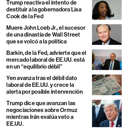
Trump reactiva el intento de
destituir a la gobernadora Lisa
Cook de la Fed
Muere John Loeb Jr., el sucesor
de una dinastía de Wall Street
que se volcó a la política
Barkin, de la Fed, advierte que el
mercado laboral de EE.UU. está
en un “equilibrio débil”
Yen avanza tras el débil dato
laboral de EE.UU. y crece la
alerta por posible intervención
Trump dice que avanzan las
negociaciones sobre Ormuz
mientras Irán evalúa veto a
EE.UU.