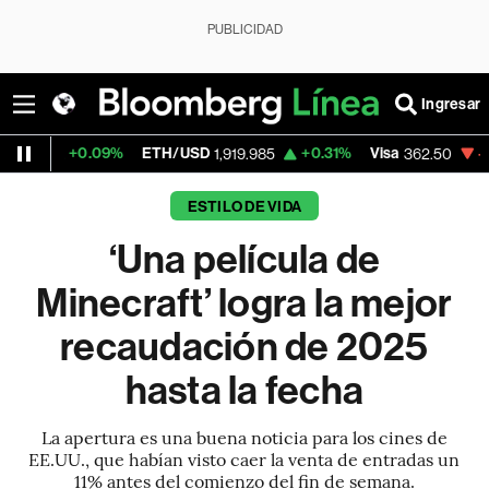
PUBLICIDAD
Ingresar
.09%
ETH/USD
+0.31%
Visa
-2.15%
Merca
1,919.985
362.50
ESTILO DE VIDA
‘Una película de
Minecraft’ logra la mejor
recaudación de 2025
hasta la fecha
La apertura es una buena noticia para los cines de
EE.UU., que habían visto caer la venta de entradas un
11% antes del comienzo del fin de semana.