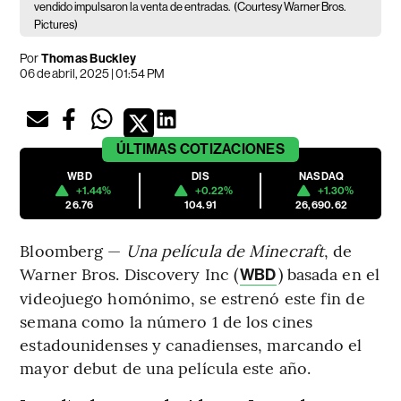
vendido impulsaron la venta de entradas.
(Courtesy Warner Bros.
Pictures)
Por
Thomas Buckley
06 de abril, 2025 | 01:54 PM
ÚLTIMAS
COTIZACIONES
WBD
DIS
NASDAQ
+1.44%
+0.22%
+1.30%
26.76
104.91
26,690.62
Bloomberg —
Una película de Minecraft
, de
Warner Bros. Discovery Inc (
) basada en el
WBD
videojuego homónimo, se estrenó este fin de
semana como la número 1 de los cines
estadounidenses y canadienses, marcando el
mayor debut de una película este año.