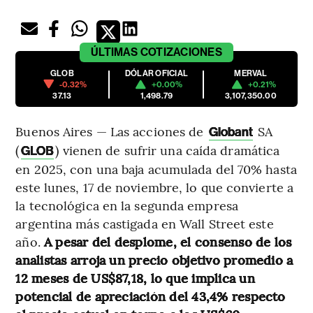
ÚLTIMAS
COTIZACIONES
GLOB
DÓLAR OFICIAL
MERVAL
-0.32%
+0.00%
+0.21%
37.13
1,498.79
3,107,350.00
Buenos Aires — Las acciones de
SA
Globant
(
) vienen de sufrir una caída dramática
GLOB
en 2025, con una baja acumulada del 70% hasta
este lunes, 17 de noviembre, lo que convierte a
la tecnológica en la segunda empresa
argentina más castigada en Wall Street este
año.
A pesar del desplome, el consenso de los
analistas arroja un precio objetivo promedio a
12 meses de US$87,18, lo que implica un
potencial de apreciación del 43,4% respecto