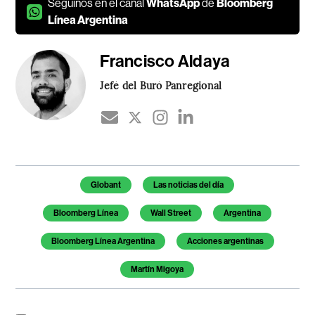
Seguínos en el canal
WhatsApp
de
Bloomberg
Línea Argentina
Francisco Aldaya
Jefé del Buró Panregional
Temas de este artículo
Globant
Las noticias del día
Bloomberg Línea
Wall Street
Argentina
Bloomberg Línea Argentina
Acciones argentinas
Martín Migoya