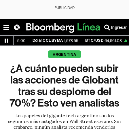
PUBLICIDAD
Ingresar
Dólar CCL BYMA
BTC/USD
+0.88%
E
00
1,578.55
64,961.08
ARGENTINA
¿A cuánto pueden subir
las acciones de Globant
tras su desplome del
70%? Esto ven analistas
Los papeles del gigante tech argentino son los
segundos más castigados en Wall Street este año. Sin
embargo, ningún analista recomenda venderlos