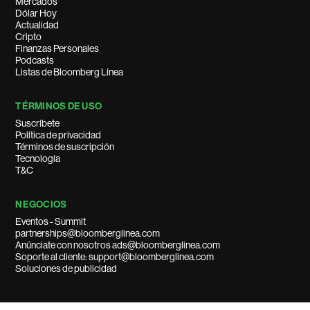
Mercados
Dólar Hoy
Actualidad
Cripto
Finanzas Personales
Podcasts
Listas de Bloomberg Línea
TÉRMINOS DE USO
Suscríbete
Política de privacidad
Términos de suscripción
Tecnología
T&C
NEGOCIOS
Eventos - Summit
partnerships@bloomberglinea.com
Anúnciate con nosotros ads@bloomberglinea.com
Soporte al cliente: support@bloomberglinea.com
Soluciones de publicidad