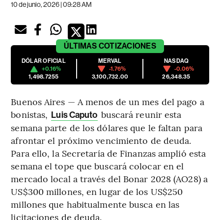
10 de junio, 2026 | 09:28 AM
ÚLTIMAS
COTIZACIONES
DÓLAR OFICIAL
MERVAL
NASDAQ
+0.16%
-1.76%
-0.06%
1,498.7255
3,100,732.00
26,348.35
Buenos Aires — A menos de un mes del pago a
bonistas,
buscará reunir esta
Luis Caputo
semana parte de los dólares que le faltan para
afrontar el próximo vencimiento de deuda.
Para ello, la Secretaría de Finanzas amplió esta
semana el tope que buscará colocar en el
mercado local a través del Bonar 2028 (AO28) a
US$300 millones, en lugar de los US$250
millones que habitualmente busca en las
licitaciones de deuda.