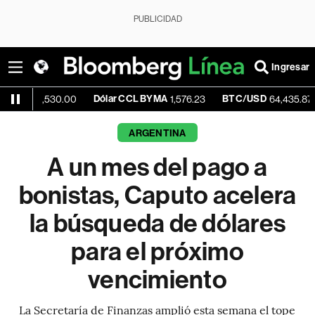
PUBLICIDAD
Ingresar
Dólar CCL BYMA
BTC/USD
-0.54
,530.00
1,576.23
64,435.87
ARGENTINA
A un mes del pago a
bonistas, Caputo acelera
la búsqueda de dólares
para el próximo
vencimiento
La Secretaría de Finanzas amplió esta semana el tope