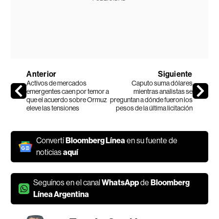
Anterior
Siguiente
Activos de mercados
Caputo suma dólares
emergentes caen por temor a
mientras analistas se
que el acuerdo sobre Ormuz
preguntan a dónde fueron los
eleve las tensiones
pesos de la última licitación
Convertí
Bloomberg Línea
en su fuente de
noticias
aquí
Seguínos en el canal
WhatsApp
de
Bloomberg
Línea Argentina