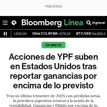
PUBLICIDAD
Ingresar
Dólar CCL BYMA
BTC/USD
+0.8
1,530.00
1,576.23
64,930.39
EN BREVE
Acciones de YPF suben
en Estados Unidos tras
reportar ganancias por
encima de lo previsto
Tras un último trimestre de 2025 con pérdidas netas,
la petrolera argentina retornó a la senda de la
rentabilidad. Ganancias y Ebitda por encima de lo