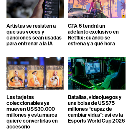
Artistas se resisten a
GTA 6 tendrá un
que sus voces y
adelanto exclusivo en
canciones sean usadas
Netflix: cuándo se
para entrenar a la IA
estrena y a qué hora
Las tarjetas
Batallas, videojuegos y
coleccionables ya
una bolsa de US$75
mueven US$30.000
millones “capaz de
millones y esta marca
cambiar vidas”: así es la
quiere convertirlas en
Esports World Cup 2026
accesorio