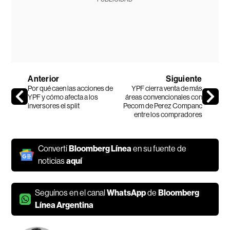
Anterior
Siguiente
Por qué caen las acciones de
YPF cierra venta de más
YPF y cómo afecta a los
áreas convencionales con
inversores el split
Pecom de Perez Companc
entre los compradores
Convertí
Bloomberg Línea
en su fuente de
noticias
aquí
Seguínos en el canal
WhatsApp
de
Bloomberg
Línea Argentina