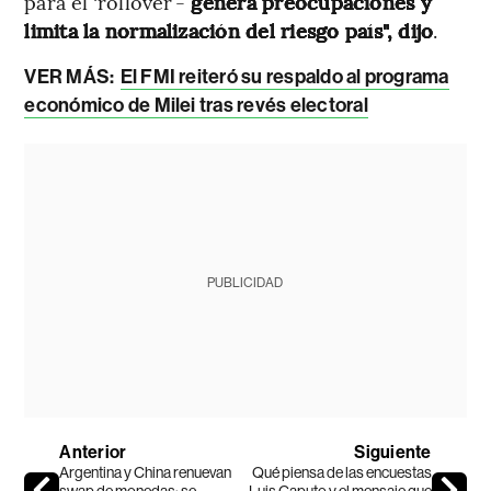
para el ‘rollover’-
genera preocupaciones y
limita la normalización del riesgo país", dijo
.
VER MÁS:
El FMI reiteró su respaldo al programa
económico de Milei tras revés electoral
PUBLICIDAD
Anterior
Siguiente
Argentina y China renuevan
Qué piensa de las encuestas
swap de monedas: se
Luis Caputo y el mensaje que