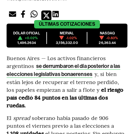
ÚLTIMAS
COTIZACIONES
DÓLAR OFICIAL
MERVAL
NASDAQ
+0.02%
-1.02%
-0.83%
1,496.2634
3,156,332.00
26,363.44
Buenos Aires — Los activos financieros
argentinos
se derrumbaron el día posterior a las
y, si bien
elecciones legislativas bonaerenses
están lejos de recuperar el terreno perdido,
los papeles empiezan a salir a flote y
el riesgo
país cedió 84 puntos en las últimas dos
ruedas.
El
spread
soberano había pasado de 906
puntos el viernes previo a las elecciones a
1.108 unidades
el lunes posterior. Sin embargo,