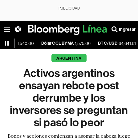
PUBLICIDAD
Ingresar
Dólar CCL BYMA
BTC/USD
-0.22%
540.00
1,575.06
64,641.61
ARGENTINA
Activos argentinos
ensayan rebote post
derrumbe y los
inversores se preguntan
si pasó lo peor
Bonos y acciones comienzan a asomar la cabeza luego