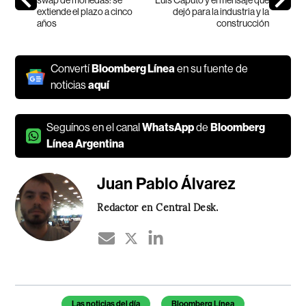
extiende el plazo a cinco
dejó para la industria y la
años
construcción
Convertí
Bloomberg Línea
en su fuente de
noticias
aquí
Seguínos en el canal
WhatsApp
de
Bloomberg
Línea Argentina
Juan Pablo Álvarez
Redactor en Central Desk.
Temas de este artículo
Las noticias del día
Bloomberg Línea