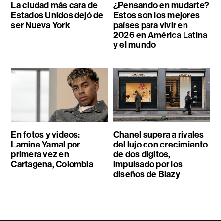
La ciudad más cara de
¿Pensando en mudarte?
Estados Unidos dejó de
Estos son los mejores
ser Nueva York
países para vivir en
2026 en América Latina
y el mundo
En fotos y videos:
Chanel supera a rivales
Lamine Yamal por
del lujo con crecimiento
primera vez en
de dos dígitos,
Cartagena, Colombia
impulsado por los
diseños de Blazy