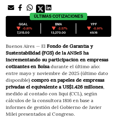
ÚLTIMAS
COTIZACIONES
GGAL
BMA
YPF
-0.81%
-2.57%
-0.91%
7,315.00
13,270.00
49.16
Buenos Aires — El
Fondo de Garantía y
Sustentabilidad (FGS) de la ANSeS ha
incrementando su participación en empresas
cotizantes en Bolsa
durante el último año:
entre mayo y noviembre de 2025 (último dato
disponible)
compró en papeles de empresas
privadas el equivalente a US$1.426 millones
,
medido al contado con liqui (CCL), según
cálculos de la consultora 1816 en base a
informes de gestión del Gobierno de Javier
Milei presentados al Congreso.