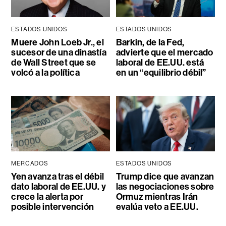
ESTADOS UNIDOS
ESTADOS UNIDOS
Muere John Loeb Jr., el
Barkin, de la Fed,
sucesor de una dinastía
advierte que el mercado
de Wall Street que se
laboral de EE.UU. está
volcó a la política
en un “equilibrio débil”
MERCADOS
ESTADOS UNIDOS
Yen avanza tras el débil
Trump dice que avanzan
dato laboral de EE.UU. y
las negociaciones sobre
crece la alerta por
Ormuz mientras Irán
posible intervención
evalúa veto a EE.UU.