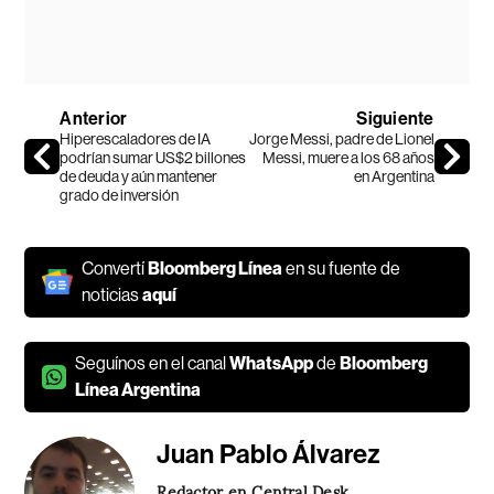
Anterior
Siguiente
Hiperescaladores de IA
Jorge Messi, padre de Lionel
podrían sumar US$2 billones
Messi, muere a los 68 años
de deuda y aún mantener
en Argentina
grado de inversión
Convertí
Bloomberg Línea
en su fuente de
noticias
aquí
Seguínos en el canal
WhatsApp
de
Bloomberg
Línea Argentina
Juan Pablo Álvarez
Redactor en Central Desk.