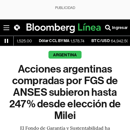
PUBLICIDAD
Ingresar
Dólar CCL BYMA
BTC/USD
-0.14%
,525.00
1,578.74
64,942.50
ARGENTINA
Acciones argentinas
compradas por FGS de
ANSES subieron hasta
247% desde elección de
Milei
El Fondo de Garantía y Sustentabilidad ha