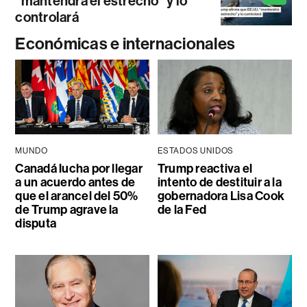
"mantendrá el estrecho" y lo
controlará
Económicas e internacionales
MUNDO
ESTADOS UNIDOS
Canadá lucha por llegar
Trump reactiva el
a un acuerdo antes de
intento de destituir a la
que el arancel del 50%
gobernadora Lisa Cook
de Trump agrave la
de la Fed
disputa