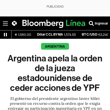
PUBLICIDAD
Ingresar
e
Dólar CCL BYMA
BTC/USD
+1.
1,560.00
1,574.55
63,240.08
ARGENTINA
Argentina apela la orden
de la jueza
estadounidense de
ceder acciones de YPF
El gobierno del presidente argentino Javier Milei
presentó un recurso contra la orden que le exigía
entregar su participación mayoritaria en YPF en un