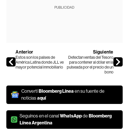
PUBLICIDAD
Anterior
Siguiente
Estos son los países de
Detectan ventas del Tesoro
América Latina donde JLL ve
para contener al dólar en la
mayor potencial inmobiliario
pulseada por el precio de un
bono
Convertí
Bloomberg Línea
en su fuente de
noticias
aquí
Seguínos en el canal
WhatsApp
de
Bloomberg
Línea Argentina