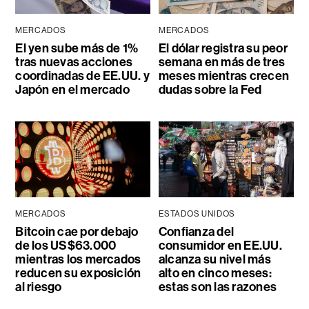
MERCADOS
MERCADOS
El yen sube más de 1%
El dólar registra su peor
tras nuevas acciones
semana en más de tres
coordinadas de EE.UU. y
meses mientras crecen
Japón en el mercado
dudas sobre la Fed
MERCADOS
ESTADOS UNIDOS
Bitcoin cae por debajo
Confianza del
de los US$63.000
consumidor en EE.UU.
mientras los mercados
alcanza su nivel más
reducen su exposición
alto en cinco meses:
al riesgo
estas son las razones