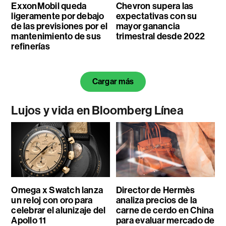
ExxonMobil queda
Chevron supera las
ligeramente por debajo
expectativas con su
de las previsiones por el
mayor ganancia
mantenimiento de sus
trimestral desde 2022
refinerías
Cargar más
Lujos y vida en Bloomberg Línea
Omega x Swatch lanza
Director de Hermès
un reloj con oro para
analiza precios de la
celebrar el alunizaje del
carne de cerdo en China
Apollo 11
para evaluar mercado de