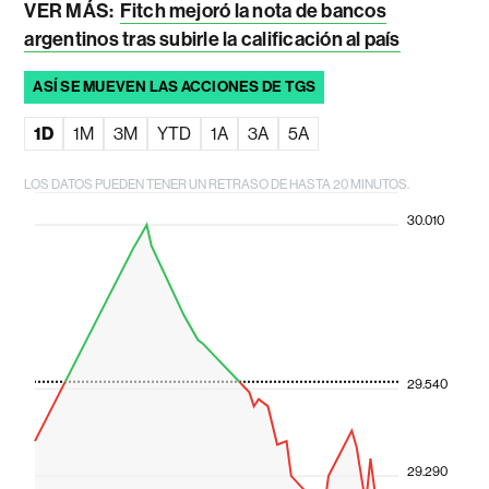
VER MÁS:
Fitch mejoró la nota de bancos
argentinos tras subirle la calificación al país
ASÍ SE MUEVEN LAS ACCIONES DE TGS
1D
1M
3M
YTD
1A
3A
5A
LOS DATOS PUEDEN TENER UN RETRASO DE HASTA 20 MINUTOS.
30.010
29.540
29.290