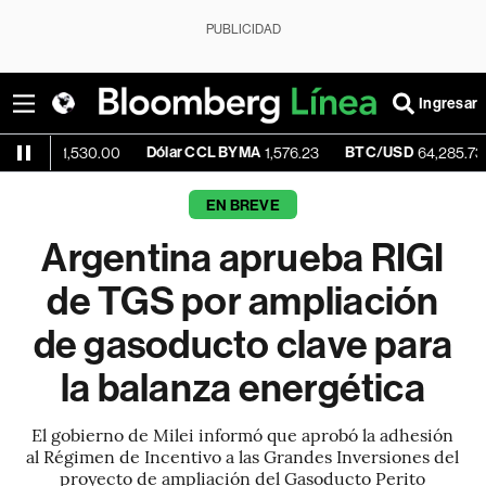
PUBLICIDAD
Ingresar
Dólar CCL BYMA
BTC/USD
-0.17%
,530.00
1,576.23
64,285.73
EN BREVE
Argentina aprueba RIGI
de TGS por ampliación
de gasoducto clave para
la balanza energética
El gobierno de Milei informó que aprobó la adhesión
al Régimen de Incentivo a las Grandes Inversiones del
proyecto de ampliación del Gasoducto Perito