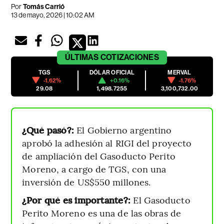
Por
Tomás Carrió
13 de mayo, 2026 | 10:02 AM
ÚLTIMAS
COTIZACIONES
TGS
DÓLAR OFICIAL
MERVAL
-1.62%
+0.16%
-1.76%
29.08
1,498.7255
3,100,732.00
¿Qué pasó?:
El Gobierno argentino
aprobó la adhesión al RIGI del proyecto
de ampliación del Gasoducto Perito
Moreno, a cargo de TGS, con una
inversión de US$550 millones.
¿Por qué es importante?:
El Gasoducto
Perito Moreno es una de las obras de