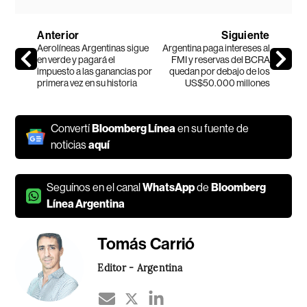
Anterior
Siguiente
Aerolíneas Argentinas sigue
Argentina paga intereses al
en verde y pagará el
FMI y reservas del BCRA
impuesto a las ganancias por
quedan por debajo de los
primera vez en su historia
US$50.000 millones
Convertí
Bloomberg Línea
en su fuente de
noticias
aquí
Seguínos en el canal
WhatsApp
de
Bloomberg
Línea Argentina
Tomás Carrió
Editor - Argentina