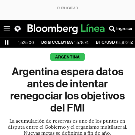
PUBLICIDAD
Ingresar
Dólar CCL BYMA
BTC/USD
+0.06
1,525.00
1,578.74
64,972.53
ARGENTINA
Argentina espera datos
antes de intentar
renegociar los objetivos
del FMI
La acumulación de reservas es uno de los puntos en
disputa entre el Gobierno y el organismo multilateral.
Nuevas metas se definirán a fin de año.