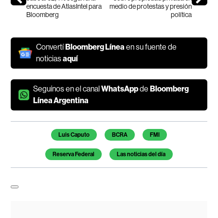
encuesta de AtlasIntel para
medio de protestas y presión
Bloomberg
política
Convertí
Bloomberg Línea
en su fuente de
noticias
aquí
Seguínos en el canal
WhatsApp
de
Bloomberg
Línea Argentina
Temas de este artículo
Luis Caputo
BCRA
FMI
Reserva Federal
Las noticias del día