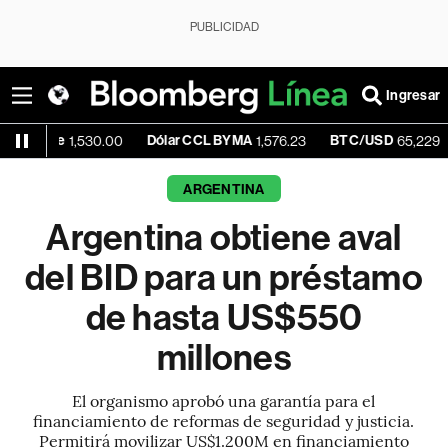
PUBLICIDAD
Ingresar
e
Dólar CCL BYMA
BTC/USD
+1.
1,530.00
1,576.23
65,229.86
ARGENTINA
Argentina obtiene aval
del BID para un préstamo
de hasta US$550
millones
El organismo aprobó una garantía para el
financiamiento de reformas de seguridad y justicia.
Permitirá movilizar US$1.200M en financiamiento