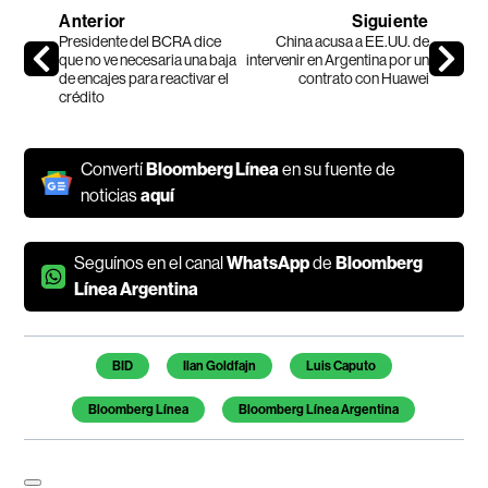
Anterior
Siguiente
Presidente del BCRA dice
China acusa a EE.UU. de
que no ve necesaria una baja
intervenir en Argentina por un
de encajes para reactivar el
contrato con Huawei
crédito
Convertí
Bloomberg Línea
en su fuente de
noticias
aquí
Seguínos en el canal
WhatsApp
de
Bloomberg
Línea Argentina
Temas de este artículo
BID
Ilan Goldfajn
Luis Caputo
Bloomberg Línea
Bloomberg Línea Argentina