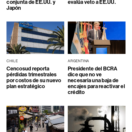
conjunta de EE.UU. y
evalúa veto a EE.UU.
Japón
CHILE
ARGENTINA
Cencosud reporta
Presidente del BCRA
pérdidas trimestrales
dice que no ve
por costos de su nuevo
necesaria una baja de
plan estratégico
encajes para reactivar el
crédito