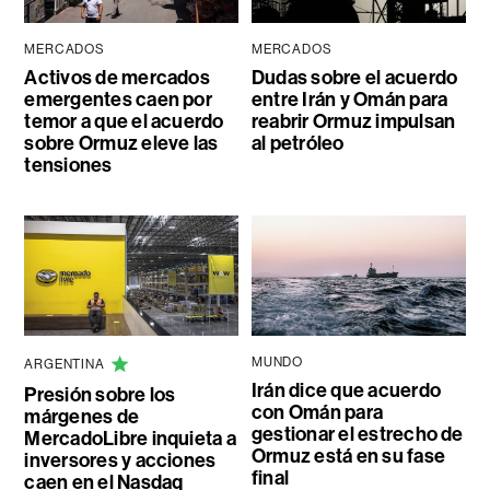
MERCADOS
MERCADOS
Activos de mercados
Dudas sobre el acuerdo
emergentes caen por
entre Irán y Omán para
temor a que el acuerdo
reabrir Ormuz impulsan
sobre Ormuz eleve las
al petróleo
tensiones
MUNDO
ARGENTINA
Irán dice que acuerdo
Presión sobre los
con Omán para
márgenes de
gestionar el estrecho de
MercadoLibre inquieta a
Ormuz está en su fase
inversores y acciones
final
caen en el Nasdaq