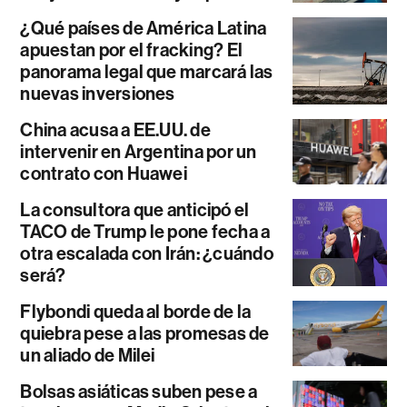
¿Qué países de América Latina
apuestan por el fracking? El
panorama legal que marcará las
nuevas inversiones
China acusa a EE.UU. de
intervenir en Argentina por un
contrato con Huawei
La consultora que anticipó el
TACO de Trump le pone fecha a
otra escalada con Irán: ¿cuándo
será?
Flybondi queda al borde de la
quiebra pese a las promesas de
un aliado de Milei
Bolsas asiáticas suben pese a