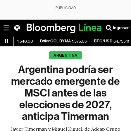
PUBLICIDAD
Ingresar
Dólar CCL BYMA
BTC/USD
-0.08%
,540.00
1,575.06
64,735.11
ARGENTINA
Argentina podría ser
mercado emergente de
MSCI antes de las
elecciones de 2027,
anticipa Timerman
Javier Timerman y Miguel Kiguel, de Adcap Grupo