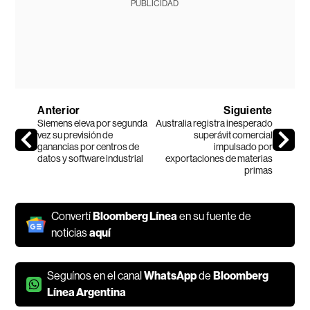
PUBLICIDAD
Anterior
Siguiente
Siemens eleva por segunda
Australia registra inesperado
vez su previsión de
superávit comercial
ganancias por centros de
impulsado por
datos y software industrial
exportaciones de materias
primas
Convertí
Bloomberg Línea
en su fuente de
noticias
aquí
Seguínos en el canal
WhatsApp
de
Bloomberg
Línea Argentina