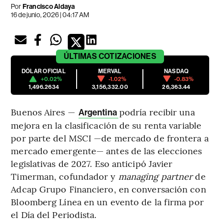
Por
Francisco Aldaya
16 de junio, 2026 | 04:17 AM
ÚLTIMAS
COTIZACIONES
DÓLAR OFICIAL
MERVAL
NASDAQ
+0.02%
-1.02%
-0.83%
1,496.2634
3,156,332.00
26,363.44
Buenos Aires —
podría recibir una
Argentina
mejora en la clasificación de su renta variable
por parte del MSCI —de mercado de frontera a
mercado emergente— antes de las elecciones
legislativas de 2027. Eso anticipó Javier
Timerman, cofundador y
managing partner
de
Adcap Grupo Financiero, en conversación con
Bloomberg Línea en un evento de la firma por
el Día del Periodista.