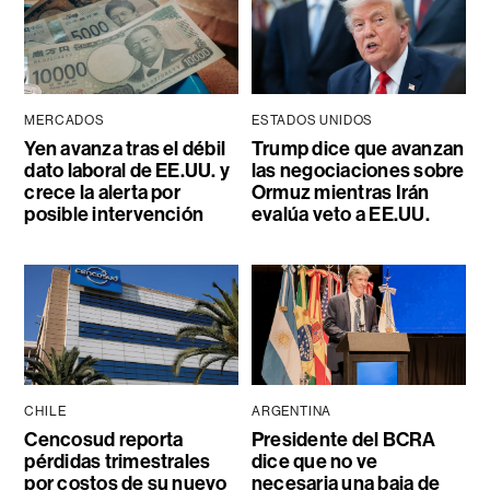
MERCADOS
ESTADOS UNIDOS
Yen avanza tras el débil
Trump dice que avanzan
dato laboral de EE.UU. y
las negociaciones sobre
crece la alerta por
Ormuz mientras Irán
posible intervención
evalúa veto a EE.UU.
CHILE
ARGENTINA
Cencosud reporta
Presidente del BCRA
pérdidas trimestrales
dice que no ve
por costos de su nuevo
necesaria una baja de