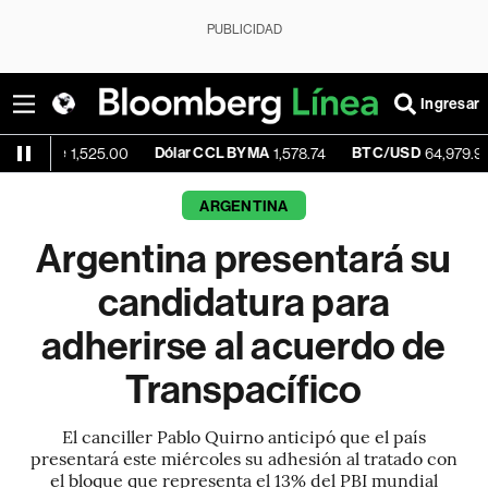
PUBLICIDAD
Ingresar
Dólar CCL BYMA
BTC/USD
+0.0
1,525.00
1,578.74
64,979.96
ARGENTINA
Argentina presentará su
candidatura para
adherirse al acuerdo de
Transpacífico
El canciller Pablo Quirno anticipó que el país
presentará este miércoles su adhesión al tratado con
el bloque que representa el 13% del PBI mundial