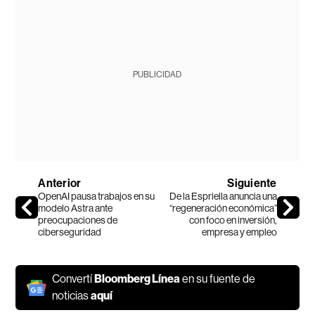
PUBLICIDAD
Anterior
Siguiente
OpenAI pausa trabajos en su
De la Espriella anuncia una
modelo Astra ante
“regeneración económica”
preocupaciones de
con foco en inversión,
ciberseguridad
empresa y empleo
Convertí
Bloomberg Línea
en su fuente de
noticias
aquí