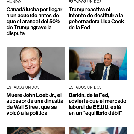
MUNDO
ESTADOS UNIDOS
Canadá lucha por llegar
Trump reactiva el
a un acuerdo antes de
intento de destituir a la
que el arancel del 50%
gobernadora Lisa Cook
de Trump agrave la
de la Fed
disputa
ESTADOS UNIDOS
ESTADOS UNIDOS
Muere John Loeb Jr., el
Barkin, de la Fed,
sucesor de una dinastía
advierte que el mercado
de Wall Street que se
laboral de EE.UU. está
volcó a la política
en un “equilibrio débil”