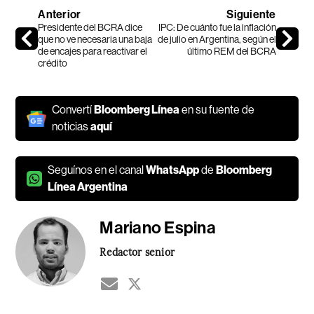
Anterior
Siguiente
Presidente del BCRA dice
IPC: De cuánto fue la inflación
que no ve necesaria una baja
de julio en Argentina, según el
de encajes para reactivar el
último REM del BCRA
crédito
Convertí
Bloomberg Línea
en su fuente de
noticias
aquí
Seguínos en el canal
WhatsApp
de
Bloomberg
Línea Argentina
Mariano Espina
Redactor senior