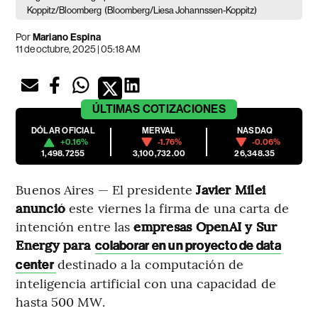
Koppitz/Bloomberg
(Bloomberg/Liesa Johannssen-Koppitz)
Por
Mariano Espina
11 de octubre, 2025 | 05:18 AM
ÚLTIMAS
COTIZACIONES
DÓLAR OFICIAL
MERVAL
NASDAQ
+0.16%
-1.76%
-0.06%
1,498.7255
3,100,732.00
26,348.35
Buenos Aires — El presidente
Javier Milei
anunció
este viernes la firma de una carta de
intención entre las
empresas OpenAI y Sur
Energy para
colaborar en un proyecto de data
destinado a la computación de
center
inteligencia artificial con una capacidad de
hasta 500 MW.