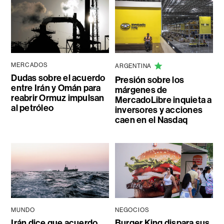
MERCADOS
ARGENTINA
Dudas sobre el acuerdo
Presión sobre los
entre Irán y Omán para
márgenes de
reabrir Ormuz impulsan
MercadoLibre inquieta a
al petróleo
inversores y acciones
caen en el Nasdaq
MUNDO
NEGOCIOS
Irán dice que acuerdo
Burger King dispara sus