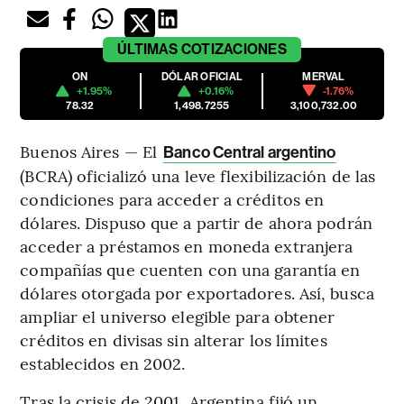
ÚLTIMAS
COTIZACIONES
ON
DÓLAR OFICIAL
MERVAL
+1.95%
+0.16%
-1.76%
78.32
1,498.7255
3,100,732.00
Buenos Aires — El
Banco Central argentino
(BCRA) oficializó una leve flexibilización de las
condiciones para acceder a créditos en
dólares. Dispuso que a partir de ahora podrán
acceder a préstamos en moneda extranjera
compañías que cuenten con una garantía en
dólares otorgada por exportadores. Así, busca
ampliar el universo elegible para obtener
créditos en divisas sin alterar los límites
establecidos en 2002.
Tras la crisis de 2001, Argentina fijó un