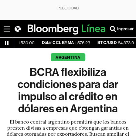
PUBLICIDAD
Ingresar
ue
Dólar CCL BYMA
BTC/USD
-0.
1,530.00
1,576.23
64,373.96
ARGENTINA
BCRA flexibiliza
condiciones para dar
impulso al crédito en
dólares en Argentina
El banco central argentino permitirá que los bancos
presten divisas a empresas que obtengan garantías en
dólares otorgadas por exportadores. Buscan ampliar el