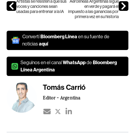
Artistas se resisten a que sus
Aerolíneas Argentinas sigue
voces y canciones sean
en verde y pagará el
usadas para entrenar a la IA
impuesto a las ganancias por
primera vez en su historia
Convertí
Bloomberg Línea
en su fuente de
noticias
aquí
Seguínos en el canal
WhatsApp
de
Bloomberg
Línea Argentina
Tomás Carrió
Editor - Argentina