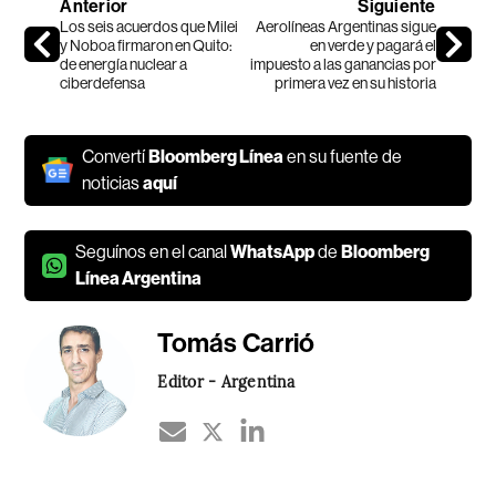
Anterior
Siguiente
Los seis acuerdos que Milei
Aerolíneas Argentinas sigue
y Noboa firmaron en Quito:
en verde y pagará el
de energía nuclear a
impuesto a las ganancias por
ciberdefensa
primera vez en su historia
Convertí
Bloomberg Línea
en su fuente de
noticias
aquí
Seguínos en el canal
WhatsApp
de
Bloomberg
Línea Argentina
Tomás Carrió
Editor - Argentina