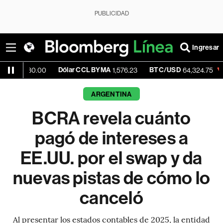
PUBLICIDAD
Ingresar
Dólar CCL BYMA
BTC/USD
-0.11%
E
0.00
1,576.23
64,324.75
ARGENTINA
BCRA revela cuánto
pagó de intereses a
EE.UU. por el swap y da
nuevas pistas de cómo lo
canceló
Al presentar los estados contables de 2025, la entidad