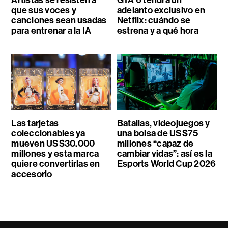
Artistas se resisten a
GTA 6 tendrá un
que sus voces y
adelanto exclusivo en
canciones sean usadas
Netflix: cuándo se
para entrenar a la IA
estrena y a qué hora
Las tarjetas
Batallas, videojuegos y
coleccionables ya
una bolsa de US$75
mueven US$30.000
millones “capaz de
millones y esta marca
cambiar vidas”: así es la
quiere convertirlas en
Esports World Cup 2026
accesorio