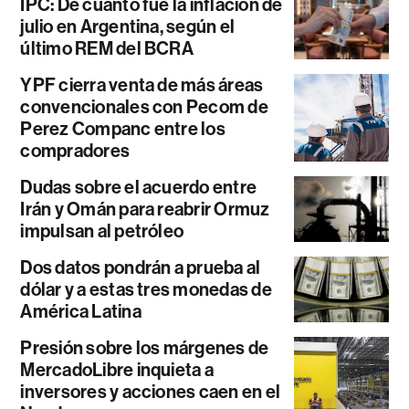
IPC: De cuánto fue la inflación de
julio en Argentina, según el
último REM del BCRA
YPF cierra venta de más áreas
convencionales con Pecom de
Perez Companc entre los
compradores
Dudas sobre el acuerdo entre
Irán y Omán para reabrir Ormuz
impulsan al petróleo
Dos datos pondrán a prueba al
dólar y a estas tres monedas de
América Latina
Presión sobre los márgenes de
MercadoLibre inquieta a
inversores y acciones caen en el