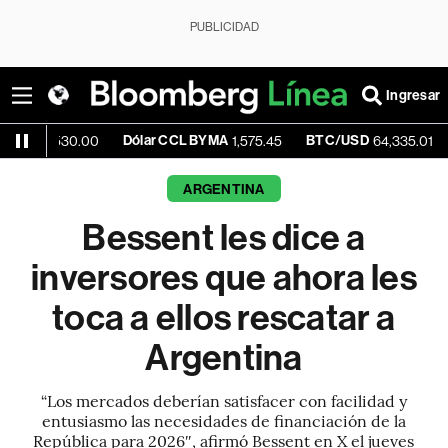
PUBLICIDAD
Ingresar
Dólar CCL BYMA
BTC/USD
-0.70%
30.00
1,575.45
64,335.01
ARGENTINA
Bessent les dice a
inversores que ahora les
toca a ellos rescatar a
Argentina
“Los mercados deberían satisfacer con facilidad y
entusiasmo las necesidades de financiación de la
República para 2026″, afirmó Bessent en X el jueves