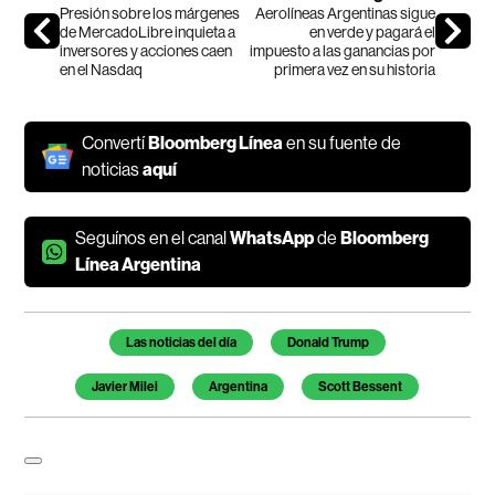
Presión sobre los márgenes
Aerolíneas Argentinas sigue
de MercadoLibre inquieta a
en verde y pagará el
inversores y acciones caen
impuesto a las ganancias por
en el Nasdaq
primera vez en su historia
Convertí
Bloomberg Línea
en su fuente de
noticias
aquí
Seguínos en el canal
WhatsApp
de
Bloomberg
Línea Argentina
Temas de este artículo
Las noticias del día
Donald Trump
Javier Milei
Argentina
Scott Bessent