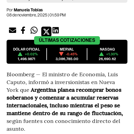
Por
Manuela Tobías
08 de noviembre, 2025 | 01:59 PM
ÚLTIMAS
COTIZACIONES
DÓLAR OFICIAL
MERVAL
NASDAQ
+0.02%
-0.45%
+1.30%
1,498.9871
3,086,785.00
26,690.62
Bloomberg — El ministro de Economía, Luis
Caputo, informó a inversionistas en Nueva
York que
Argentina planea recomprar bonos
soberanos y comenzar a acumular reservas
internacionales, incluso mientras el peso se
mantiene dentro de su rango de fluctuación,
según fuentes con conocimiento directo del
asunto.