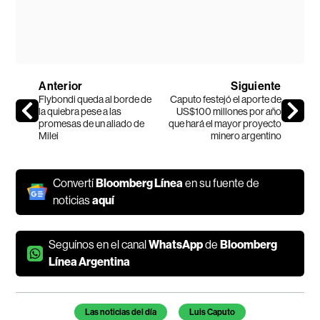
Anterior
Siguiente
Flybondi queda al borde de
Caputo festejó el aporte de
la quiebra pese a las
US$100 millones por año
promesas de un aliado de
que hará el mayor proyecto
Milei
minero argentino
Convertí
Bloomberg Línea
en su fuente de
noticias
aquí
Seguínos en el canal
WhatsApp
de
Bloomberg
Línea Argentina
Temas de este artículo
Las noticias del día
Luis Caputo