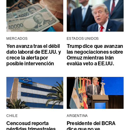
MERCADOS
ESTADOS UNIDOS
Yen avanza tras el débil
Trump dice que avanzan
dato laboral de EE.UU. y
las negociaciones sobre
crece la alerta por
Ormuz mientras Irán
posible intervención
evalúa veto a EE.UU.
CHILE
ARGENTINA
Cencosud reporta
Presidente del BCRA
pérdidas trimestrales
dice que no ve