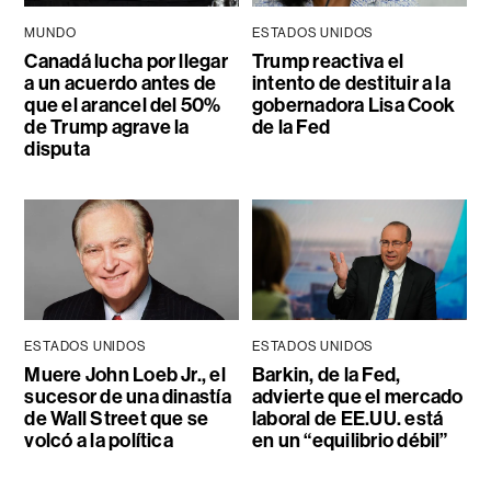
MUNDO
ESTADOS UNIDOS
Canadá lucha por llegar
Trump reactiva el
a un acuerdo antes de
intento de destituir a la
que el arancel del 50%
gobernadora Lisa Cook
de Trump agrave la
de la Fed
disputa
ESTADOS UNIDOS
ESTADOS UNIDOS
Muere John Loeb Jr., el
Barkin, de la Fed,
sucesor de una dinastía
advierte que el mercado
de Wall Street que se
laboral de EE.UU. está
volcó a la política
en un “equilibrio débil”