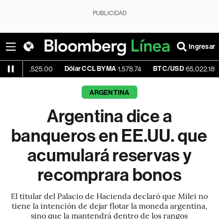
PUBLICIDAD
Ingresar
Dólar CCL BYMA
BTC/USD
+0.13%
,525.00
1,578.74
65,022.18
ARGENTINA
Argentina dice a
banqueros en EE.UU. que
acumulará reservas y
recomprara bonos
El titular del Palacio de Hacienda declaró que Milei no
tiene la intención de dejar flotar la moneda argentina,
sino que la mantendrá dentro de los rangos