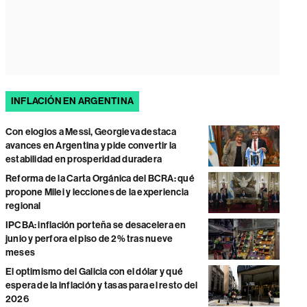
INFLACIÓN EN ARGENTINA
Con elogios a Messi, Georgieva destaca
avances en Argentina y pide convertir la
estabilidad en prosperidad duradera
Reforma de la Carta Orgánica del BCRA: qué
propone Milei y lecciones de la experiencia
regional
IPCBA: inflación porteña se desacelera en
junio y perfora el piso de 2% tras nueve
meses
El optimismo del Galicia con el dólar y qué
espera de la inflación y tasas para el resto del
2026