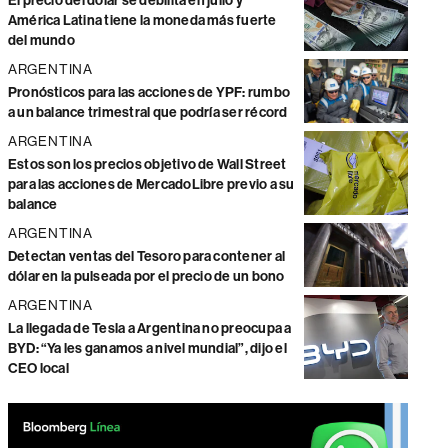
El precio del dólar se debilita en julio y
América Latina tiene la moneda más fuerte
del mundo
ARGENTINA
Pronósticos para las acciones de YPF: rumbo
a un balance trimestral que podría ser récord
ARGENTINA
Estos son los precios objetivo de Wall Street
para las acciones de MercadoLibre previo a su
balance
ARGENTINA
Detectan ventas del Tesoro para contener al
dólar en la pulseada por el precio de un bono
ARGENTINA
La llegada de Tesla a Argentina no preocupa a
BYD: “Ya les ganamos a nivel mundial”, dijo el
CEO local