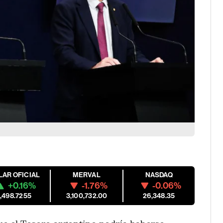
LAR OFICIAL
MERVAL
NASDAQ
+0.16%
-1.76%
-0.06%
1,498.7255
3,100,732.00
26,348.35