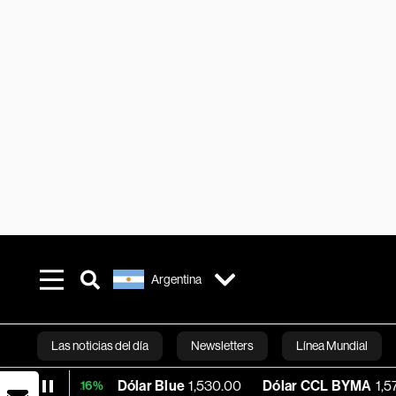
Argentina
Las noticias del día
Newsletters
Línea Mundial
Dólar Blue
1,530.00
Dólar CCL BYMA
1,576.23
+0.16%
Bloomberg 