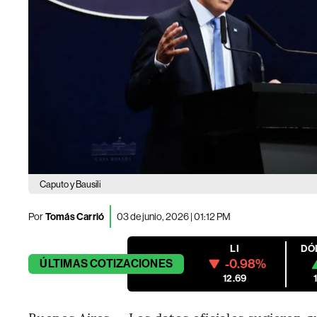
Caputo y Bausili
Por
Tomás Carrió
03 de junio, 2026 | 01:12 PM
LI
DÓ
-0.98%
ÚLTIMAS
COTIZACIONES
12.69