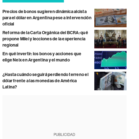
Precios de bonos sugieren dinámica alcista
para el dólar en Argentina pese a intervención
oficial
Reforma de la Carta Orgánica del BCRA: qué
propone Milei y lecciones de la experiencia
regional
En qué invertir: los bonos y acciones que
elige Neix en Argentina y el mundo
¿Hasta cuándo seguirá perdiendo terreno el
dólar frente a las monedas de América
Latina?
PUBLICIDAD