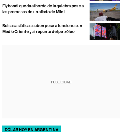
Flybondi queda al borde de la quiebra pese a
las promesas de un aliado de Milei
Bolsas asiáticas suben pese a tensiones en
Medio Oriente y al repunte del petróleo
PUBLICIDAD
DÓLAR HOY EN ARGENTINA