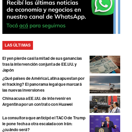
LAS ÚLTIMAS
El yen pierde casi la mitad de sus ganancias
tras la intervención conjunta de EE.UU. y
Japón
¿Qué países de América Latina apuestan por
el fracking? El panorama legal que marcará
las nuevas inversiones
China acusa a EE.UU. de intervenir en
Argentina por un contrato con Huawei
La consultora que anticipó el TACO de Trump
le pone fecha a otra escalada con Irán:
¿cuándo será?