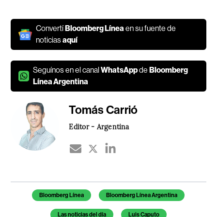
Convertí
Bloomberg Línea
en su fuente de
noticias
aquí
Seguínos en el canal
WhatsApp
de
Bloomberg
Línea Argentina
Tomás Carrió
Editor - Argentina
Temas de este artículo
Bloomberg Línea
Bloomberg Línea Argentina
Las noticias del día
Luis Caputo