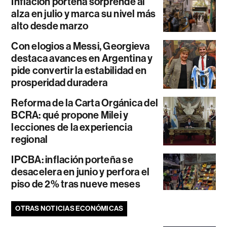
Inflación porteña sorprende al
alza en julio y marca su nivel más
alto desde marzo
Con elogios a Messi, Georgieva
destaca avances en Argentina y
pide convertir la estabilidad en
prosperidad duradera
Reforma de la Carta Orgánica del
BCRA: qué propone Milei y
lecciones de la experiencia
regional
IPCBA: inflación porteña se
desacelera en junio y perfora el
piso de 2% tras nueve meses
OTRAS NOTICIAS ECONÓMICAS