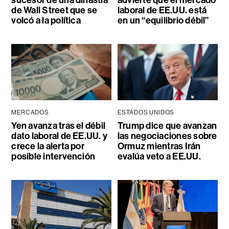
sucesor de una dinastía
advierte que el mercado
de Wall Street que se
laboral de EE.UU. está
volcó a la política
en un “equilibrio débil”
MERCADOS
ESTADOS UNIDOS
Yen avanza tras el débil
Trump dice que avanzan
dato laboral de EE.UU. y
las negociaciones sobre
crece la alerta por
Ormuz mientras Irán
posible intervención
evalúa veto a EE.UU.