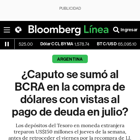
PUBLICIDAD
Ingresar
Dólar CCL BYMA
BTC/USD
+0.25%
,525.00
1,578.74
65,095.10
ARGENTINA
¿Caputo se sumó al
BCRA en la compra de
dólares con vistas al
pago de deuda en julio?
Los depósitos del Tesoro en moneda extranjera
treparon US$150 millones el jueves de la semana,
antes de retroceder el viernes por la recompra de LI.