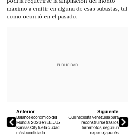
podría requerirse la ampliación del monto
máximo a emitir en alguna de esas subastas, tal
como ocurrió en el pasado.
PUBLICIDAD
Anterior
Siguiente
Balance económico del
Qué necesita Venezuela para
Mundial 2026 en EE.UU.:
reconstruirse tras los
Kansas City fue la ciudad
terremotos, según un
más beneficiada
experto japonés