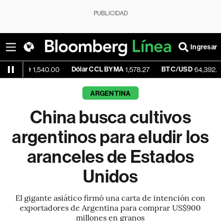
PUBLICIDAD
Ingresar
Dólar CCL BYMA
BTC/USD
+0.1
1,540.00
1,578.27
64,392.59
ARGENTINA
China busca cultivos
argentinos para eludir los
aranceles de Estados
Unidos
El gigante asiático firmó una carta de intención con
exportadores de Argentina para comprar US$900
millones en granos