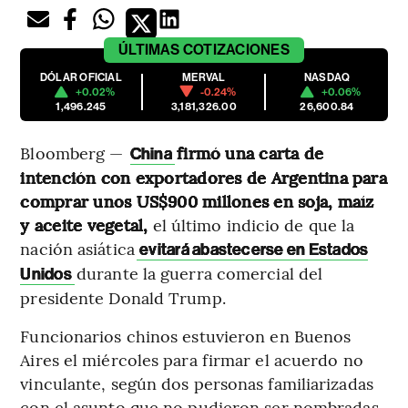
ÚLTIMAS
COTIZACIONES
DÓLAR OFICIAL
MERVAL
NASDAQ
+0.02%
-0.24%
+0.06%
1,496.245
3,181,326.00
26,600.84
Bloomberg —
firmó una carta de
China
intención con exportadores de Argentina para
comprar unos US$900 millones en soja, maíz
y aceite vegetal,
el último indicio de que la
nación asiática
evitará abastecerse en Estados
durante la guerra comercial del
Unidos
presidente Donald Trump.
Funcionarios chinos estuvieron en Buenos
Aires el miércoles para firmar el acuerdo no
vinculante, según dos personas familiarizadas
con el asunto que no pudieron ser nombradas