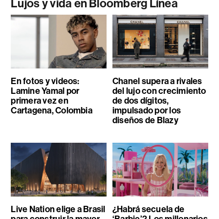
Lujos y vida en Bloomberg Línea
En fotos y videos:
Chanel supera a rivales
Lamine Yamal por
del lujo con crecimiento
primera vez en
de dos dígitos,
Cartagena, Colombia
impulsado por los
diseños de Blazy
Live Nation elige a Brasil
¿Habrá secuela de
para construir la mayor
‘Barbie’? Los millonarios