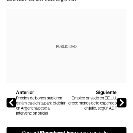
PUBLICIDAD
Anterior
Siguiente
Precios de bonos sugieren
Empleo privado en EE.UU.
dinámica alcista para el dólar
crece menos de lo esperado
en Argentina pese a
en julio, según ADP
intervención oficial
Convertí
Bloomberg Línea
en su fuente de