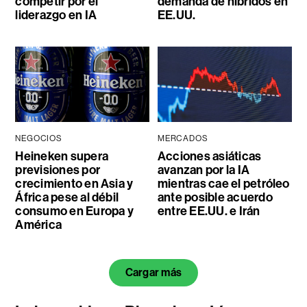
competir por el
demanda de híbridos en
liderazgo en IA
EE.UU.
NEGOCIOS
MERCADOS
Heineken supera
Acciones asiáticas
previsiones por
avanzan por la IA
crecimiento en Asia y
mientras cae el petróleo
África pese al débil
ante posible acuerdo
consumo en Europa y
entre EE.UU. e Irán
América
Cargar más