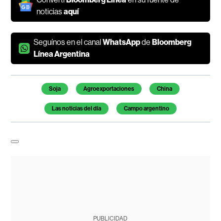
noticias
aquí
Seguínos en el canal
WhatsApp
de
Bloomberg
Línea Argentina
Temas de este artículo
Soja
Agroexportaciones
China
Las noticias del día
Campo argentino
PUBLICIDAD