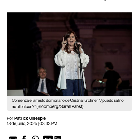
Comienza el arresto domiciliario de Cristina Kirchner: “¿puedo salir o
(Bloomberg/Sarah Pabst)
no al balcón?”.
Por
Patrick Gillespie
18 de junio, 2025 | 03:33 PM