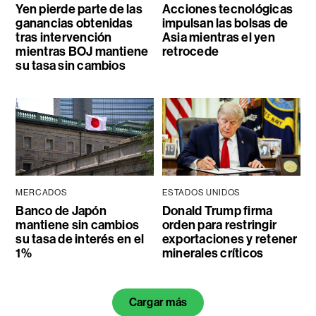
Yen pierde parte de las
Acciones tecnológicas
ganancias obtenidas
impulsan las bolsas de
tras intervención
Asia mientras el yen
mientras BOJ mantiene
retrocede
su tasa sin cambios
MERCADOS
ESTADOS UNIDOS
Banco de Japón
Donald Trump firma
mantiene sin cambios
orden para restringir
su tasa de interés en el
exportaciones y retener
1%
minerales críticos
Cargar más