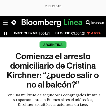
PUBLICIDAD
Ingresar
ólar CCL BYMA
BTC/USD
-1.63%
ETH/USD
1,564.71
63,664.21
ARGENTINA
Comienza el arresto
domiciliario de Cristina
Kirchner: “¿puedo salir o
no al balcón?”
Con una multitud de seguidores congregados frente a
su apartamento en Buenos Aires el miércoles,
Kirchner solicitó aclaraciones a un juez.