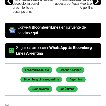
decepcionar con el
apuesta por Vaca Muerta en
crecimiento de
Argentina
suscripciones
Convertí
Bloomberg Línea
en su fuente de
noticias
aquí
Seguínos en el canal
WhatsApp
de
Bloomberg
Línea Argentina
Temas de este artículo
Las noticias del día
Cristina Kirchner
Bloomberg Línea Argentina
Argentina
Buenos Aires
Las Últimas