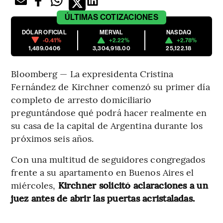
ÚLTIMAS
COTIZACIONES
DÓLAR OFICIAL
MERVAL
NASDAQ
-0.41%
+2.22%
+2.78%
1,489.0406
3,304,918.00
25,122.18
Bloomberg — La expresidenta Cristina
Fernández de Kirchner comenzó su primer día
completo de arresto domiciliario
preguntándose qué podrá hacer realmente en
su casa de la capital de Argentina durante los
próximos seis años.
Con una multitud de seguidores congregados
frente a su apartamento en Buenos Aires el
miércoles,
Kirchner solicitó aclaraciones a un
juez antes de abrir las puertas acristaladas.