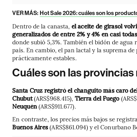
VER MÁS:
Hot Sale 2026: cuáles son los produc
Dentro de la canasta,
el aceite de girasol vol
generalizados de entre 2% y 4% en casi todas
donde subió 5,3%. También el bidón de agua r
país. En cambio, el pan lactal y la suprema 
prácticamente estables.
Cuáles son las provincias
Santa Cruz registró el changuito más caro de
Chubut
(ARS$968.415),
Tierra del Fuego
(ARS$
Neuquén
(ARS$911.677).
En contraste, los precios más bajos se regist
Buenos Aires
(ARS$861.094) y el Conurbano B