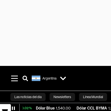
Argentina
Las noticias del día
Newsletters
Línea Mundial
Dólar Blue
1,540.00
Dólar CCL BYMA
1,575.06
+0.02%
Bloomberg 