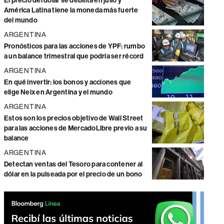
El precio del dólar se debilita en julio y
América Latina tiene la moneda más fuerte
del mundo
ARGENTINA
Pronósticos para las acciones de YPF: rumbo
a un balance trimestral que podría ser récord
ARGENTINA
En qué invertir: los bonos y acciones que
elige Neix en Argentina y el mundo
ARGENTINA
Estos son los precios objetivo de Wall Street
para las acciones de MercadoLibre previo a su
balance
ARGENTINA
Detectan ventas del Tesoro para contener al
dólar en la pulseada por el precio de un bono