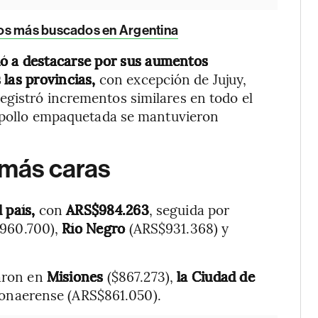
tos más buscados en Argentina
vió a destacarse por sus aumentos
 las provincias,
con excepción de Jujuy,
egistró incrementos similares en todo el
de pollo empaquetada se mantuvieron
 más caras
l país,
con
ARS$984.263
, seguida por
960.700),
Río Negro
(ARS$931.368) y
raron en
Misiones
($867.273),
la Ciudad de
onaerense (ARS$861.050).