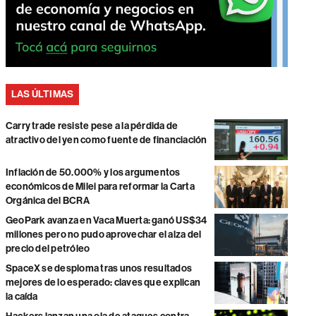
LAS ÚLTIMAS
Carry trade resiste pese a la pérdida de
atractivo del yen como fuente de financiación
Inflación de 50.000% y los argumentos
económicos de Milei para reformar la Carta
Orgánica del BCRA
GeoPark avanza en Vaca Muerta: ganó US$34
millones pero no pudo aprovechar el alza del
precio del petróleo
SpaceX se desploma tras unos resultados
mejores de lo esperado: claves que explican
la caída