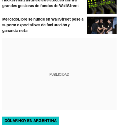
Hackers lanzan una ola de ataques contra
grandes gestoras de fondos de Wall Street
MercadoLibre se hunde en Wall Street pese a
superar expectativas de facturación y
ganancia neta
PUBLICIDAD
DÓLAR HOY EN ARGENTINA