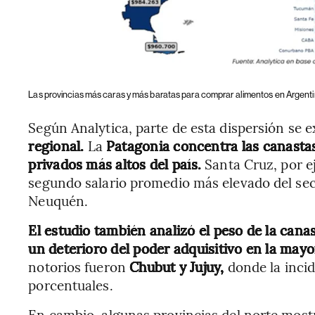
Las provincias más caras y más baratas para comprar alimentos en Argenti
Según Analytica, parte de esta dispersión se e
regional.
La
Patagonia concentra las canastas
privados más altos del país.
Santa Cruz, por e
segundo salario promedio más elevado del sect
Neuquén.
El estudio también analizó el peso de la cana
un deterioro del poder adquisitivo en la mayor
notorios fueron
Chubut y Jujuy,
donde la inci
porcentuales.
En cambio, algunas provincias del norte mostr