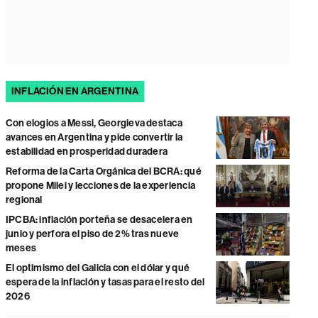
INFLACIÓN EN ARGENTINA
Con elogios a Messi, Georgieva destaca
avances en Argentina y pide convertir la
estabilidad en prosperidad duradera
Reforma de la Carta Orgánica del BCRA: qué
propone Milei y lecciones de la experiencia
regional
IPCBA: inflación porteña se desacelera en
junio y perfora el piso de 2% tras nueve
meses
El optimismo del Galicia con el dólar y qué
espera de la inflación y tasas para el resto del
2026