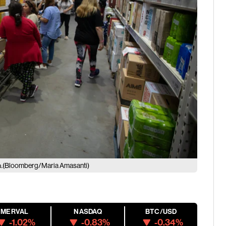
(Bloomberg/Maria Amasanti)
.
MERVAL
NASDAQ
BTC/USD
-1.02%
-0.83%
-0.34%