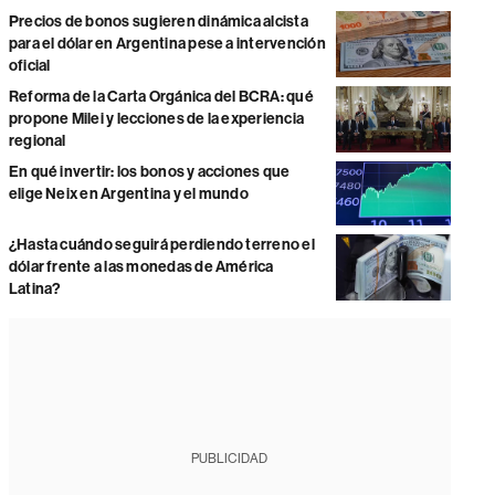
Precios de bonos sugieren dinámica alcista
para el dólar en Argentina pese a intervención
oficial
Reforma de la Carta Orgánica del BCRA: qué
propone Milei y lecciones de la experiencia
regional
En qué invertir: los bonos y acciones que
elige Neix en Argentina y el mundo
¿Hasta cuándo seguirá perdiendo terreno el
dólar frente a las monedas de América
Latina?
PUBLICIDAD