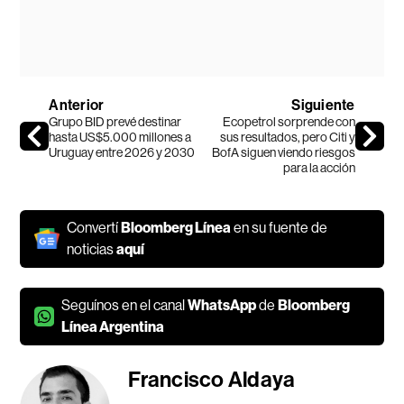
Anterior
Siguiente
Grupo BID prevé destinar
Ecopetrol sorprende con
hasta US$5.000 millones a
sus resultados, pero Citi y
Uruguay entre 2026 y 2030
BofA siguen viendo riesgos
para la acción
Convertí
Bloomberg Línea
en su fuente de
noticias
aquí
Seguínos en el canal
WhatsApp
de
Bloomberg
Línea Argentina
Francisco Aldaya