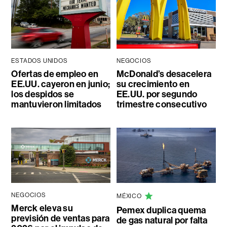
ESTADOS UNIDOS
NEGOCIOS
Ofertas de empleo en
McDonald’s desacelera
EE.UU. cayeron en junio;
su crecimiento en
los despidos se
EE.UU. por segundo
mantuvieron limitados
trimestre consecutivo
NEGOCIOS
MÉXICO
Merck eleva su
Pemex duplica quema
previsión de ventas para
de gas natural por falta