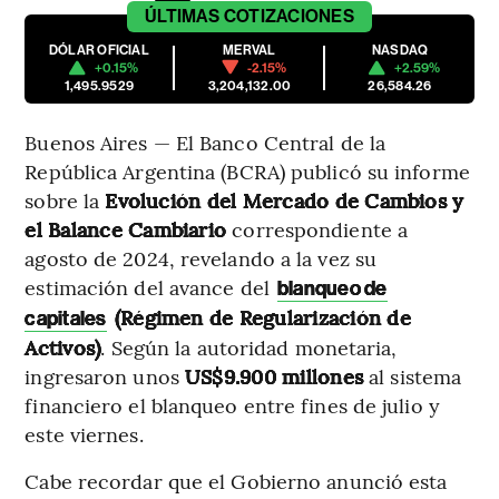
ÚLTIMAS
COTIZACIONES
DÓLAR OFICIAL
MERVAL
NASDAQ
+0.15%
-2.15%
+2.59%
1,495.9529
3,204,132.00
26,584.26
Buenos Aires — El Banco Central de la
República Argentina (BCRA) publicó su informe
sobre la
Evolución del Mercado de Cambios y
el Balance Cambiario
correspondiente a
agosto de 2024, revelando a la vez su
estimación del avance del
blanqueo de
(Régimen de Regularización de
capitales
Activos)
.
Según la autoridad monetaria,
ingresaron unos
US$9.900 millones
al sistema
financiero el blanqueo entre fines de julio y
este viernes.
Cabe recordar que el Gobierno anunció esta