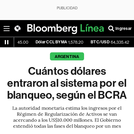
PUBLICIDAD
Ingresar
Dólar CCL BYMA
BTC/USD
+0.93
,545.00
1,578.20
64,335.42
ARGENTINA
Cuántos dólares
entraron al sistema por el
blanqueo, según el BCRA
La autoridad monetaria estima los ingresos por el
Régimen de Regularización de Activos se van
acercando a los US$10.000 millones. El Gobierno
extendió todas las fases del blanqueo por un mes