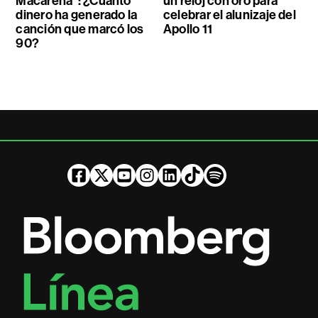
Macarena”: ¿Cuánto
un reloj con oro para
dinero ha generado la
celebrar el alunizaje del
canción que marcó los
Apollo 11
90?