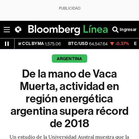
PUBLICIDAD
Ingresar
 CCL BYMA
BTC/USD
-0.37%
ETH/USD
1,575.06
64,547.64
1,9
ARGENTINA
De la mano de Vaca
Muerta, actividad en
región energética
argentina supera récord
de 2018
Un estudio de la Universidad Austral muestra que la