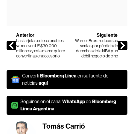
Anterior
Siguiente
Las tarjetas coleccionables
Warner Bros. reduce sus
ya mueven US$30.000
ventas por pérdida de
millones y esta marca quiere
derechos de la NBA y un
convertirlas en accesorio
débil negocio de cine
Convertí
Bloomberg Línea
en su fuente de
noticias
aquí
Seguínos en el canal
WhatsApp
de
Bloomberg
Línea Argentina
Tomás Carrió