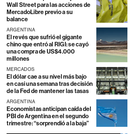
Wall Street para las acciones de
MercadoLibre previo a su
balance
ARGENTINA
El revés que sufrió el gigante
chino que entró al RIGI: se cayó
una compra de US$4.000
millones
MERCADOS
El dólar cae a su nivel más bajo
en casi una semana tras decisión
de la Fed de mantener las tasas
ARGENTINA
Economistas anticipan caída del
PBI de Argentina en el segundo
trimestre: “sorprendió a la baja”