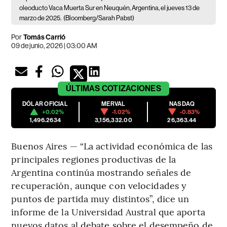
oleoducto Vaca Muerta Sur en Neuquén, Argentina, el jueves 13 de
marzo de 2025.
(Bloomberg/Sarah Pabst)
Por
Tomás Carrió
09 de junio, 2026 | 03:00 AM
ÚLTIMAS
COTIZACIONES
DÓLAR OFICIAL
MERVAL
NASDAQ
+0.02%
-1.02%
-0.83%
1,496.2634
3,156,332.00
26,363.44
Buenos Aires — “La actividad económica de las
principales regiones productivas de la
Argentina continúa mostrando señales de
recuperación, aunque con velocidades y
puntos de partida muy distintos”, dice un
informe de la Universidad Austral que aporta
nuevos datos al debate sobre el desempeño de