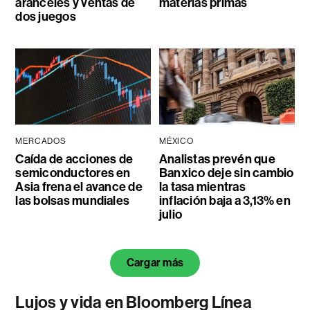
aranceles y ventas de
materias primas
dos juegos
MERCADOS
MÉXICO
Caída de acciones de
Analistas prevén que
semiconductores en
Banxico deje sin cambio
Asia frena el avance de
la tasa mientras
las bolsas mundiales
inflación baja a 3,13% en
julio
Cargar más
Lujos y vida en Bloomberg Línea