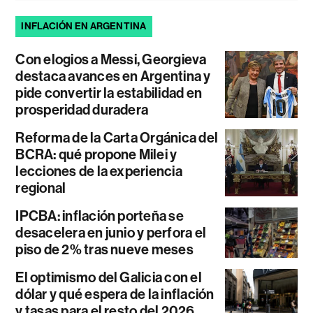
INFLACIÓN EN ARGENTINA
Con elogios a Messi, Georgieva
destaca avances en Argentina y
pide convertir la estabilidad en
prosperidad duradera
Reforma de la Carta Orgánica del
BCRA: qué propone Milei y
lecciones de la experiencia
regional
IPCBA: inflación porteña se
desacelera en junio y perfora el
piso de 2% tras nueve meses
El optimismo del Galicia con el
dólar y qué espera de la inflación
y tasas para el resto del 2026