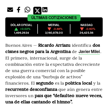
ÚLTIMAS
COTIZACIONES
DÓLAR OFICIAL
MERVAL
NASDAQ
+0.02%
-0.88%
-0.60%
1,496.2634
3,160,878.00
26,425.56
Buenos Aires —
Ricardo Arriazu
identifica
dos
cisnes negros para la Argentina
de
.
Javier Milei
El primero, internacional, surge de la
combinación entre la expectativa decreciente
de una guerra comercial con la posible
explosión de una “burbuja de activos”
financieros. El
segundo
es la
política local
y la
recurrente desconfianza
que aún genera entre
inversores un
país que “defaulteó nueve veces,
una de ellas cantando el himno”.