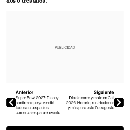
dos o tres años
”.
PUBLICIDAD
Anterior
Siguiente
Super Bowl 2027: Disney
Día sin carro y moto en Cali
confirma que ya vendió
2026: Horario, restricciones
todos sus espacios
y más para este 7 de agosto
comerciales para el evento