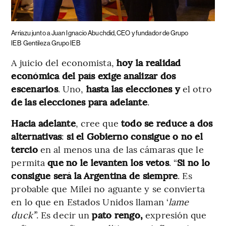
Arriazu junto a Juan Ignacio Abuchdid, CEO y fundador de Grupo
IEB
Gentileza Grupo IEB
A juicio del economista,
hoy la realidad
económica del país exige analizar dos
escenarios
. Uno,
hasta las elecciones y
el otro
de las elecciones para adelante
.
Hacia adelante
, cree que
todo se reduce a dos
alternativas
:
si el Gobierno consigue o no el
tercio
en al menos una de las cámaras que le
permita
que no le levanten los vetos
. “
Si no lo
consigue será la Argentina de siempre
. Es
probable que Milei no aguante y se convierta
en lo que en Estados Unidos llaman ‘
lame
duck’
”. Es decir un
pato rengo,
expresión que