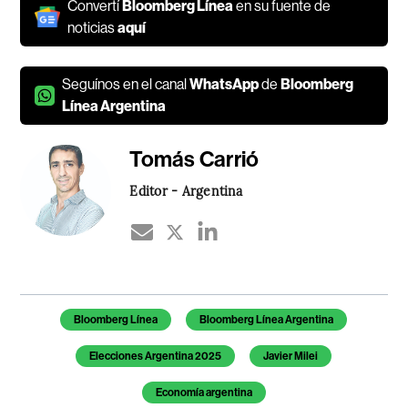
Convertí
Bloomberg Línea
en su fuente de
noticias
aquí
Seguínos en el canal
WhatsApp
de
Bloomberg
Línea Argentina
Tomás Carrió
Editor - Argentina
Temas de este artículo
Bloomberg Línea
Bloomberg Línea Argentina
Elecciones Argentina 2025
Javier Milei
Economía argentina