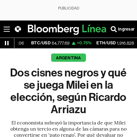
PUBLICIDAD
Ingresar
BTC/USD
+0.75%
ETH/USD
+2.21%
Vi
64,777.69
1,916.828
ARGENTINA
Dos cisnes negros y qué
se juega Milei en la
elección, según Ricardo
Arriazu
El economista subrayó la importancia de que Milei
obtenga un tercio en alguna de las cámaras para no
convertirse en ‘pato rengo’. Por qué devaluar no