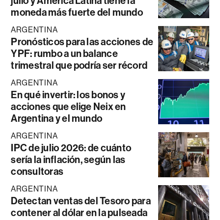
julio y América Latina tiene la
moneda más fuerte del mundo
ARGENTINA
Pronósticos para las acciones de
YPF: rumbo a un balance
trimestral que podría ser récord
ARGENTINA
En qué invertir: los bonos y
acciones que elige Neix en
Argentina y el mundo
ARGENTINA
IPC de julio 2026: de cuánto
sería la inflación, según las
consultoras
ARGENTINA
Detectan ventas del Tesoro para
contener al dólar en la pulseada