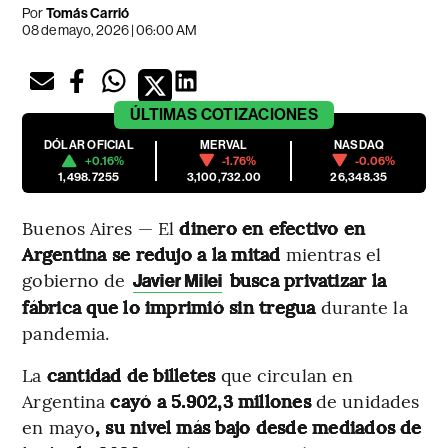
Por
Tomás Carrió
08 de mayo, 2026 | 06:00 AM
ÚLTIMAS
COTIZACIONES
DÓLAR OFICIAL
MERVAL
NASDAQ
+0.16%
-1.76%
-0.06%
1,498.7255
3,100,732.00
26,348.35
Buenos Aires — El
dinero en efectivo en
Argentina se redujo a la mitad
mientras el
gobierno de
busca privatizar la
Javier
Milei
fábrica que lo imprimió sin tregua
durante la
pandemia.
La
cantidad de
billetes
que circulan en
Argentina
cayó a 5.902,3 millones
de unidades
en mayo
,
su
nivel más bajo desde mediados de