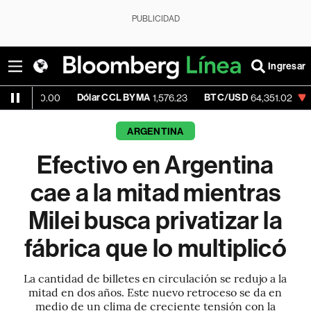
PUBLICIDAD
Ingresar
Dólar CCL BYMA
BTC/USD
-0.06%
ET
00
1,576.23
64,351.02
ARGENTINA
Efectivo en Argentina
cae a la mitad mientras
Milei busca privatizar la
fábrica que lo multiplicó
La cantidad de billetes en circulación se redujo a la
mitad en dos años. Este nuevo retroceso se da en
medio de un clima de creciente tensión con la