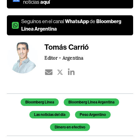
noticias
aquí
Seguínos en el canal
WhatsApp
de
Bloomberg
Línea Argentina
Tomás Carrió
Editor - Argentina
Temas de este artículo
Bloomberg Línea
Bloomberg Línea Argentina
Las noticias del día
Peso Argentino
Dinero en efectivo