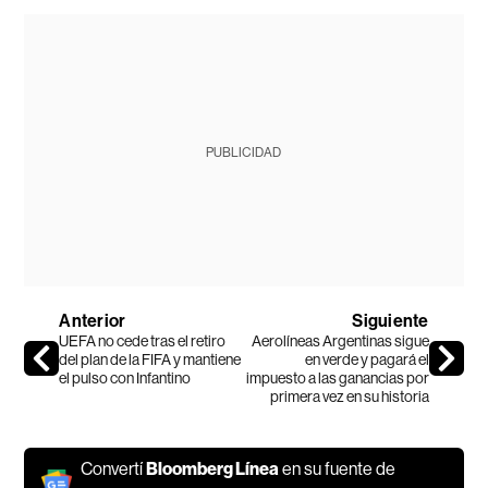
PUBLICIDAD
Anterior
Siguiente
UEFA no cede tras el retiro
Aerolíneas Argentinas sigue
del plan de la FIFA y mantiene
en verde y pagará el
el pulso con Infantino
impuesto a las ganancias por
primera vez en su historia
Convertí
Bloomberg Línea
en su fuente de