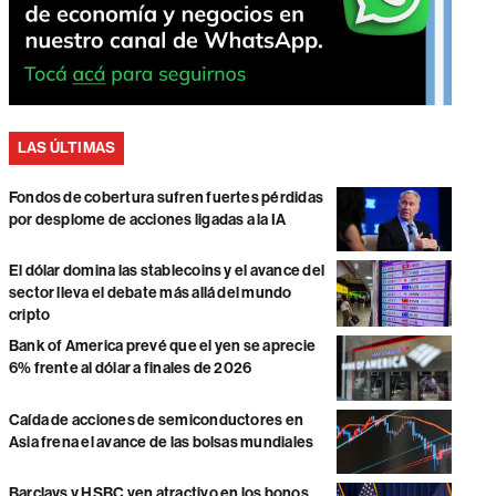
LAS ÚLTIMAS
Fondos de cobertura sufren fuertes pérdidas
por desplome de acciones ligadas a la IA
El dólar domina las stablecoins y el avance del
sector lleva el debate más allá del mundo
cripto
Bank of America prevé que el yen se aprecie
6% frente al dólar a finales de 2026
Caída de acciones de semiconductores en
Asia frena el avance de las bolsas mundiales
Barclays y HSBC ven atractivo en los bonos