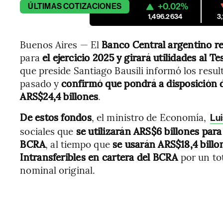
+0.02%
ÚLTIMAS
COTIZACIONES
1,496.2634
3
Buenos Aires — El
Banco Central argentino r
para
el ejercicio 2025 y
girará utilidades al Te
que preside Santiago Bausili informó los resu
pasado y
confirmó que pondrá a disposición 
ARS$24,4 billones
.
De estos fondos
, el ministro de Economía,
Lu
sociales que
se utilizarán ARS$6 billones para
BCRA
, al tiempo que
se usarán ARS$18,4 billo
Intransferibles en cartera del BCRA
por un to
nominal original.