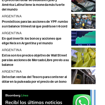
El precio del dólar se debilita en julio y
América Latina tiene la moneda más fuerte
del mundo
ARGENTINA
Pronósticos para las acciones de YPF: rumbo
a un balance trimestral que podría ser récord
ARGENTINA
En qué invertir: los bonos y acciones que
elige Neix en Argentina y el mundo
ARGENTINA
Estos son los precios objetivo de Wall Street
para las acciones de MercadoLibre previo a su
balance
ARGENTINA
Detectan ventas del Tesoro para contener al
dólar en la pulseada por el precio de un bono