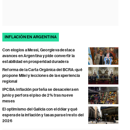
INFLACIÓN EN ARGENTINA
Con elogios a Messi, Georgieva destaca
avances en Argentina y pide convertir la
estabilidad en prosperidad duradera
Reforma de la Carta Orgánica del BCRA: qué
propone Milei y lecciones de la experiencia
regional
IPCBA: inflación porteña se desacelera en
junio y perfora el piso de 2% tras nueve
meses
El optimismo del Galicia con el dólar y qué
espera de la inflación y tasas para el resto del
2026