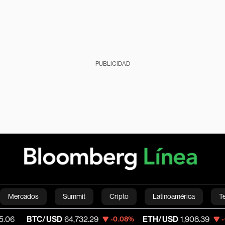
PUBLICIDAD
Mercados
Summit
Cripto
Latinoamérica
T
C/USD
64,732.29
ETH/USD
1,908.39
Vi
-0.08%
-0.39%
Green
Economía
Estilo de vida
Mundo
Videos