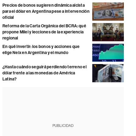
Precios de bonos sugieren dinámica alcista
para el dólar en Argentina pese a intervención
oficial
Reforma de la Carta Orgánica del BCRA: qué
propone Milei y lecciones de la experiencia
regional
En qué invertir: los bonos y acciones que
elige Neix en Argentina y el mundo
¿Hasta cuándo seguirá perdiendo terreno el
dólar frente a las monedas de América
Latina?
PUBLICIDAD