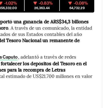
-1.02%
-0.83%
-0.08%
,156,332.00
26,363.44
64,732.29
eportó una ganancia de ARS$34,3 billones
soro
. A través de un comunicado, la entidad
ltados de sus Estados contables del año
del Tesoro Nacional un remanente de
, adelantó a través de redes
is Caputo
 fortalecer los depósitos del Tesoro en el
nes para la recompra de Letras
tal estimado de US$21.700 millones en valor