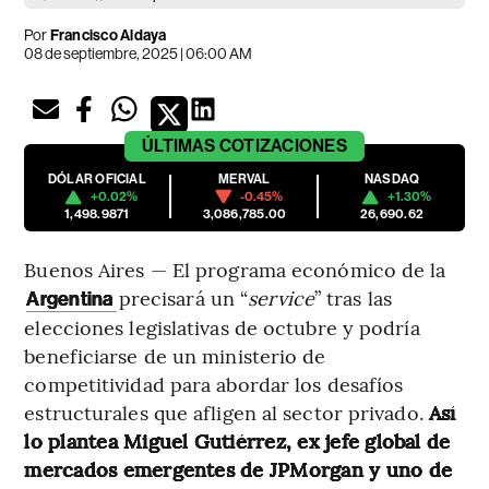
Por
Francisco Aldaya
08 de septiembre, 2025 | 06:00 AM
ÚLTIMAS
COTIZACIONES
DÓLAR OFICIAL
MERVAL
NASDAQ
+0.02%
-0.45%
+1.30%
1,498.9871
3,086,785.00
26,690.62
Buenos Aires — El programa económico de la
precisará un “
service
” tras las
Argentina
elecciones legislativas de octubre y podría
beneficiarse de un ministerio de
competitividad para abordar los desafíos
estructurales que afligen al sector privado.
Así
lo plantea Miguel Gutiérrez, ex jefe global de
mercados emergentes de JPMorgan y uno de