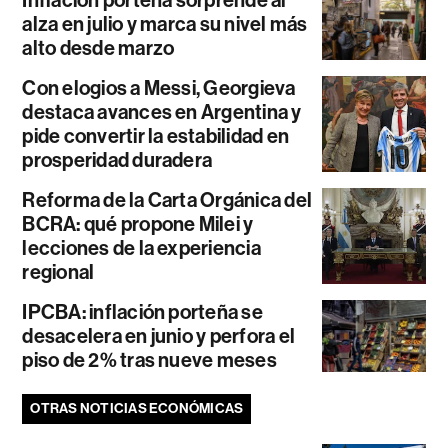
Inflación porteña sorprende al
alza en julio y marca su nivel más
alto desde marzo
Con elogios a Messi, Georgieva
destaca avances en Argentina y
pide convertir la estabilidad en
prosperidad duradera
Reforma de la Carta Orgánica del
BCRA: qué propone Milei y
lecciones de la experiencia
regional
IPCBA: inflación porteña se
desacelera en junio y perfora el
piso de 2% tras nueve meses
OTRAS NOTICIAS ECONÓMICAS