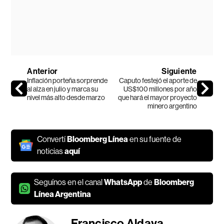
Anterior
Siguiente
Inflación porteña sorprende
Caputo festejó el aporte de
al alza en julio y marca su
US$100 millones por año
nivel más alto desde marzo
que hará el mayor proyecto
minero argentino
Convertí
Bloomberg Línea
en su fuente de
noticias
aquí
Seguínos en el canal
WhatsApp
de
Bloomberg
Línea Argentina
Francisco Aldaya