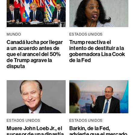
MUNDO
ESTADOS UNIDOS
Canadá lucha por llegar
Trump reactiva el
a un acuerdo antes de
intento de destituir a la
que el arancel del 50%
gobernadora Lisa Cook
de Trump agrave la
de la Fed
disputa
ESTADOS UNIDOS
ESTADOS UNIDOS
Muere John Loeb Jr., el
Barkin, de la Fed,
sucesor de una dinastía
advierte que el mercado