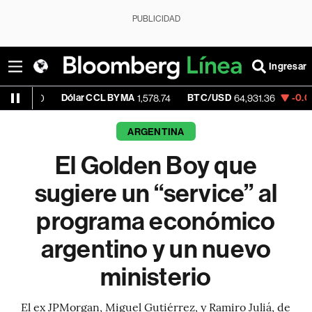
PUBLICIDAD
Ingresar
Dólar CCL BYMA
BTC/USD
-0.01%
ETH/U
1,578.74
64,931.36
ARGENTINA
El Golden Boy que
sugiere un “service” al
programa económico
argentino y un nuevo
ministerio
El ex JPMorgan, Miguel Gutiérrez, y Ramiro Juliá, de