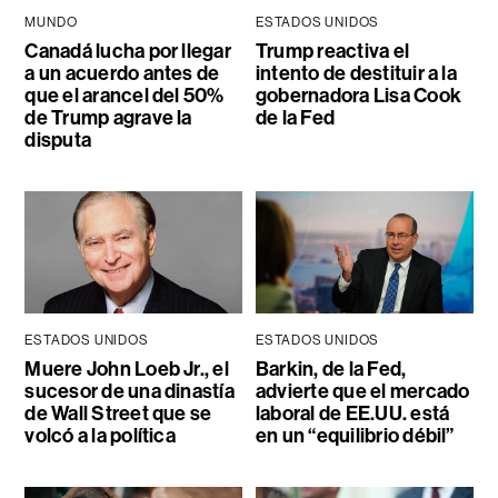
MUNDO
ESTADOS UNIDOS
Canadá lucha por llegar
Trump reactiva el
a un acuerdo antes de
intento de destituir a la
que el arancel del 50%
gobernadora Lisa Cook
de Trump agrave la
de la Fed
disputa
ESTADOS UNIDOS
ESTADOS UNIDOS
Muere John Loeb Jr., el
Barkin, de la Fed,
sucesor de una dinastía
advierte que el mercado
de Wall Street que se
laboral de EE.UU. está
volcó a la política
en un “equilibrio débil”