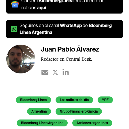
Convertí
Bloomberg Línea
en su fuente de
noticias
aquí
Seguínos en el canal
WhatsApp
de
Bloomberg
Línea Argentina
Juan Pablo Álvarez
Redactor en Central Desk.
Temas de este artículo
Bloomberg Línea
Las noticias del día
YPF
Argentina
Grupo Financiero Galicia
Bloomberg Línea Argentina
Acciones argentinas