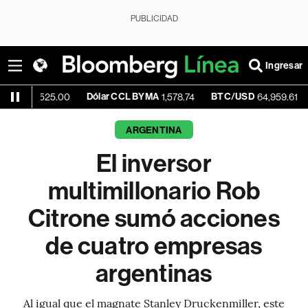
PUBLICIDAD
Ingresar
Dólar CCL BYMA
BTC/USD
+0.04%
25.00
1,578.74
64,959.61
ARGENTINA
El inversor
multimillonario Rob
Citrone sumó acciones
de cuatro empresas
argentinas
Al igual que el magnate Stanley Druckenmiller, este