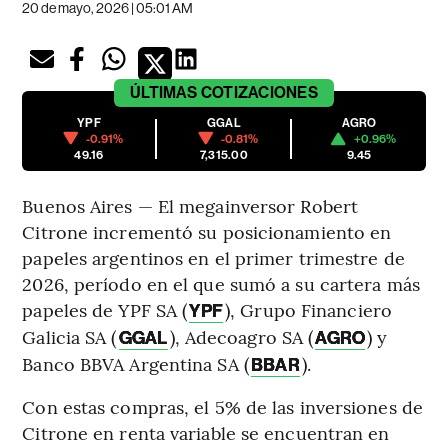
20 de mayo, 2026 | 05:01 AM
ÚLTIMAS
COTIZACIONES
YPF
GGAL
AGRO
-0.91%
-0.81%
+0.96%
49.16
7,315.00
9.45
Buenos Aires — El megainversor Robert
Citrone incrementó su posicionamiento en
papeles argentinos en el primer trimestre de
2026, período en el que sumó a su cartera más
papeles de YPF SA (
), Grupo Financiero
YPF
Galicia SA (
), Adecoagro SA (
) y
GGAL
AGRO
Banco BBVA Argentina SA (
).
BBAR
Con estas compras, el 5% de las inversiones de
Citrone en renta variable se encuentran en