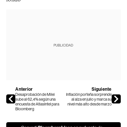
PUBLICIDAD
Anterior
Siguiente
Desaprobación de Milei
Inflación porteña sorprende
sube al 62,4% según una
al alza en julio y marca su
encuesta de AtlasIntel para
nivel más alto desde marzo
Bloomberg