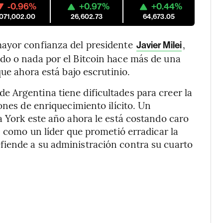
-0.96%
+0.97%
+0.44%
,071,002.00
26,602.73
64,673.05
mayor confianza del presidente
,
Javier Milei
do o nada por el Bitcoin hace más de una
que ahora está bajo escrutinio.
 Argentina tiene dificultades para creer la
ones de enriquecimiento ilícito. Un
a York este año ahora le está costando caro
s como un líder que prometió erradicar la
iende a su administración contra su cuarto