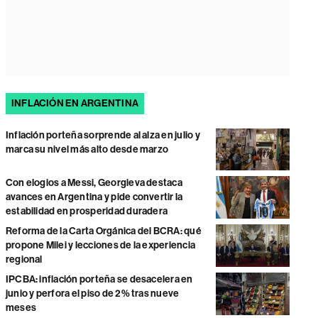
INFLACIÓN EN ARGENTINA
Inflación porteña sorprende al alza en julio y
marca su nivel más alto desde marzo
Con elogios a Messi, Georgieva destaca
avances en Argentina y pide convertir la
estabilidad en prosperidad duradera
Reforma de la Carta Orgánica del BCRA: qué
propone Milei y lecciones de la experiencia
regional
IPCBA: inflación porteña se desacelera en
junio y perfora el piso de 2% tras nueve
meses