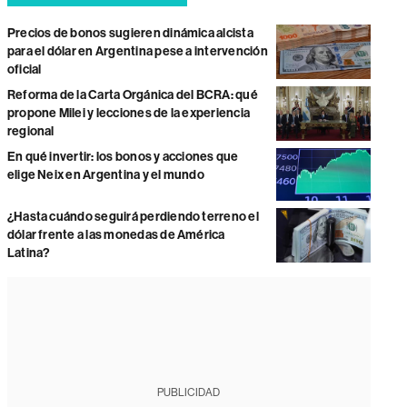
Precios de bonos sugieren dinámica alcista
para el dólar en Argentina pese a intervención
oficial
Reforma de la Carta Orgánica del BCRA: qué
propone Milei y lecciones de la experiencia
regional
En qué invertir: los bonos y acciones que
elige Neix en Argentina y el mundo
¿Hasta cuándo seguirá perdiendo terreno el
dólar frente a las monedas de América
Latina?
PUBLICIDAD