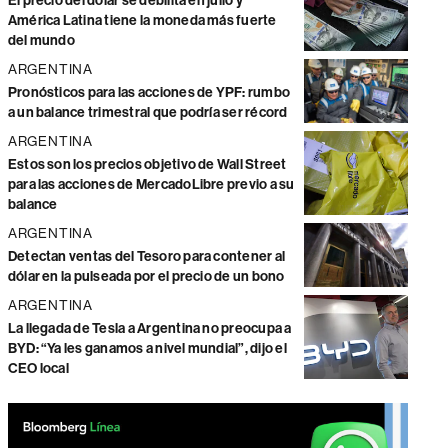
El precio del dólar se debilita en julio y
América Latina tiene la moneda más fuerte
del mundo
ARGENTINA
Pronósticos para las acciones de YPF: rumbo
a un balance trimestral que podría ser récord
ARGENTINA
Estos son los precios objetivo de Wall Street
para las acciones de MercadoLibre previo a su
balance
ARGENTINA
Detectan ventas del Tesoro para contener al
dólar en la pulseada por el precio de un bono
ARGENTINA
La llegada de Tesla a Argentina no preocupa a
BYD: “Ya les ganamos a nivel mundial”, dijo el
CEO local