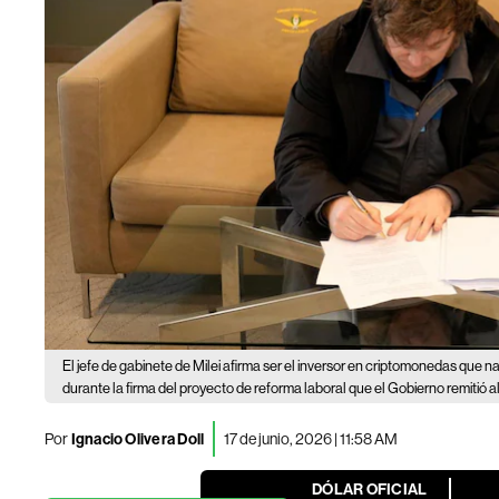
El jefe de gabinete de Milei afirma ser el inversor en criptomonedas que 
durante la firma del proyecto de reforma laboral que el Gobierno remitió al
Por
Ignacio Olivera Doll
17 de junio, 2026 | 11:58 AM
DÓLAR OFICIAL