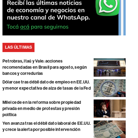
LAS ÚLTIMAS
Petrobras, Itaú y Vale: acciones
recomendadas en Brasil para agosto, según
bancos y corredurías
Dólar cae tras débil dato de empleo en EE.UU.
y menor expectativa de alza de tasas de la Fed
Milei cede en la reforma sobre propiedad
privada en medio de protestas y presión
política
Yen avanza tras el débil dato laboral de EE.UU.
y crece la alerta por posible intervención