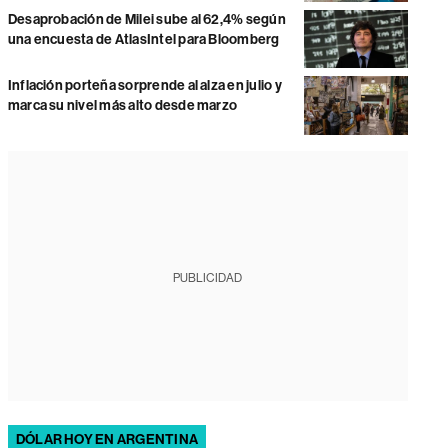
Desaprobación de Milei sube al 62,4% según
una encuesta de AtlasIntel para Bloomberg
Inflación porteña sorprende al alza en julio y
marca su nivel más alto desde marzo
PUBLICIDAD
DÓLAR HOY EN ARGENTINA