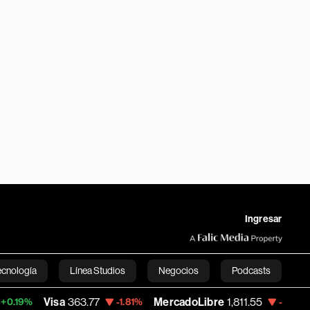
Ingresar
ecnología
Línea Studios
Negocios
Podcasts
a
363.77
MercadoLibre
1,811.55
Banco de
-1.81%
-0.70%
English