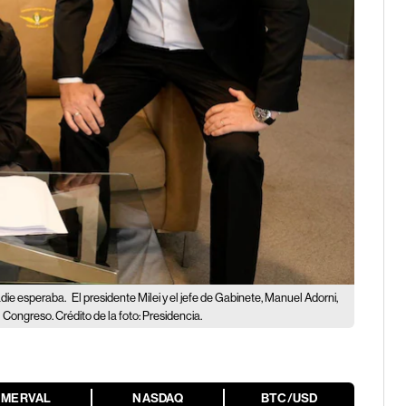
nadie esperaba.
El presidente Milei y el jefe de Gabinete, Manuel Adorni,
 Congreso. Crédito de la foto: Presidencia.
MERVAL
NASDAQ
BTC/USD